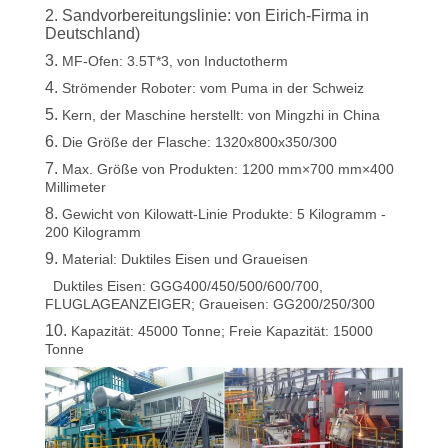
2.
Sandvorbereitungslinie: von Eirich-Firma in
TRETEN
Deutschland)
3.
MF-Ofen: 3.5T*3, von Inductotherm
SIE
4.
Strömender Roboter: vom Puma in der Schweiz
MIT
5.
Kern, der Maschine herstellt: von Mingzhi in China
UNS
6.
Die Größe der Flasche: 1320x800x350/300
IN
7.
Max. Größe von Produkten: 1200 mm×700 mm×400
Millimeter
VERBINDUNG
8.
Gewicht von Kilowatt-Linie Produkte: 5 Kilogramm -
200 Kilogramm
NACHRICHTEN
9.
Material: Duktiles Eisen und Graueisen
Duktiles Eisen: GGG400/450/500/600/700,
FLUGLAGEANZEIGER; Graueisen: GG200/250/300
FORDERN
10.
Kapazität: 45000 Tonne; Freie Kapazität: 15000
Tonne
SIE
EIN
ZITAT