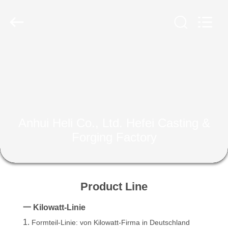
&
Forging
Factory.
All
Rights
Reserved.
Developed
by
HAUS
ECER
PRODUKTE
ÜBER
Anhui Heli Co., Ltd. Hefei Casting &
UNS
Forging Factory
FABRIK-
AUSFLUG
Product Line
一 Kilowatt-Linie
QUALITÄTSKONTROLLE
1.
Formteil-Linie: von Kilowatt-Firma in Deutschland