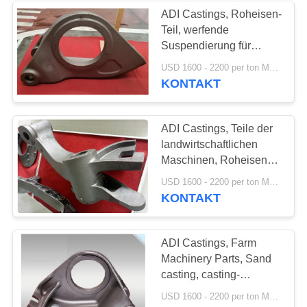
ADI Castings, Roheisen-
Teil, werfende
17
Suspendierung für
Duktile Eisen-
landwirtschaftliche
USD 1600 - 2200 per ton MOQ:10 Einheiten
Maschinerie
KONTAKT
Produkte
ADI Castings, Teile der
landwirtschaftlichen
Maschinen, Roheisen-
Teile, werfende
25
USD 1600 - 2200 per ton MOQ:10 Einheiten
Suspendierung für
KONTAKT
landwirtschaftliche
Grün Sandguss
Maschinerie
ADI Castings, Farm
Machinery Parts, Sand
casting, casting-
suspension for
USD 1600 - 2200 per ton MOQ:10 Einheiten
Agricultural Machinery