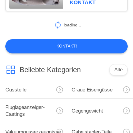
KONTAKT
26
loading...
Harz-Sandguss
KONTAKT!
Beliebte Kategorien
Alle
16
Verlorene Schaum-
Gussteile
Graue Eisengüsse
Castings
Fluglageanzeiger-
Gegengewicht
Castings
Vakuumgusserzeugnisse
Gabelstapler-Teile