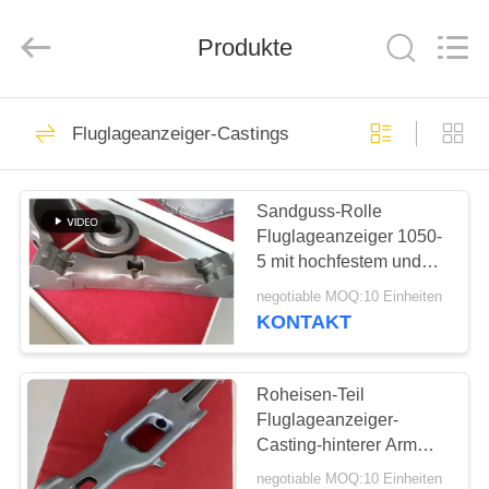
Casting
&
Forging
Produkte
Factory.
All
Rights
Reserved.
Developed
HAUS
57
by
ECER
Fluglageanzeiger-Castings
Gussteile
PRODUKTE
Sandguss-Rolle
Fluglageanzeiger 1050-
ÜBER
5 mit hochfestem und
UNS
Härte
negotiable MOQ:10 Einheiten
KONTAKT
23
FABRIK-
AUSFLUG
Roheisen-Teil
Graue Eisengüsse
Fluglageanzeiger-
Casting-hinterer Arm
QUALITÄTSKONTROLLE
Fluglageanzeiger 1050-
negotiable MOQ:10 Einheiten