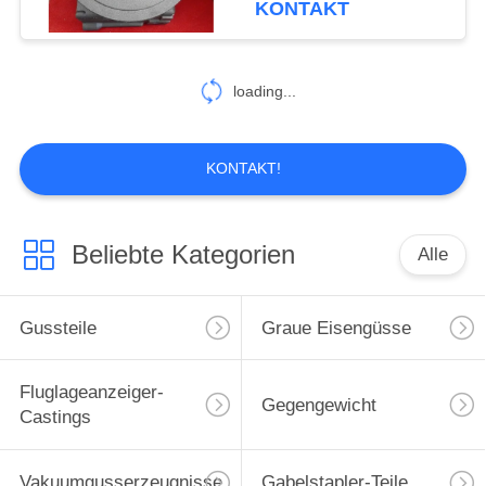
KONTAKT
26
loading...
Harz-Sandguss
KONTAKT!
Beliebte Kategorien
Alle
16
Verlorene Schaum-
Gussteile
Graue Eisengüsse
Castings
Fluglageanzeiger-
Gegengewicht
Castings
Vakuumgusserzeugnisse
Gabelstapler-Teile