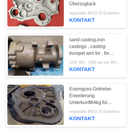
Überzuglack
SITEMAP
negotiable MOQ:10 Einheiten
KONTAKT
33
PRIVACY
Vakuumgusserzeugniss
POLICY
sand casting,iron
castings , casting-
trumpet arm for , for
forklift truck industrial
USD 900 - 1300 per ton MOQ:10 Einheiten
vehicles
KONTAKT
30
Eisenguss-Getriebe-
Erweiterung
Gabelstapler-Teile
Unterkunft64kg für
Gabelstapler
negotiable MOQ:10 Einheiten
KONTAKT