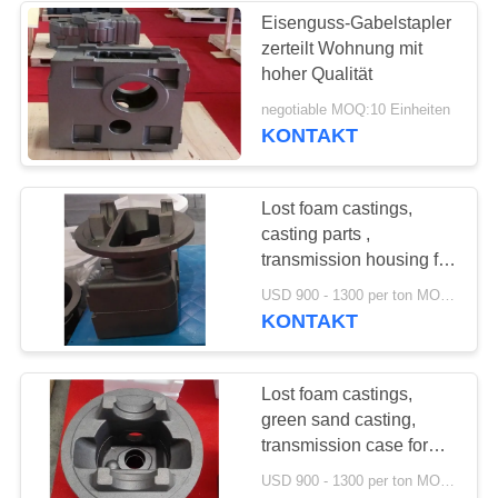
Eisenguss-Gabelstapler
zerteilt Wohnung mit
17
hoher Qualität
Duktile Eisen-
negotiable MOQ:10 Einheiten
KONTAKT
Produkte
Lost foam castings,
casting parts ,
transmission housing for
forklift truck
25
USD 900 - 1300 per ton MOQ:10 Einheiten
KONTAKT
Grün Sandguss
Lost foam castings,
green sand casting,
transmission case for
forklift truck
USD 900 - 1300 per ton MOQ:10 Einheiten