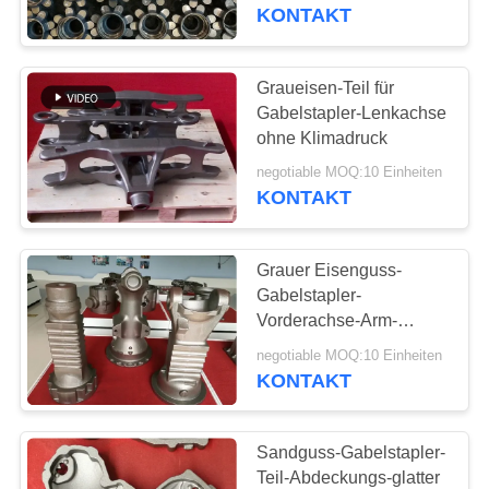
KONTAKT
TRETEN
SIE
Graueisen-Teil für
12
MIT
Gabelstapler-Lenkachse
Fluglageanzeiger-
ohne Klimadruck
UNS
Castings
negotiable MOQ:10 Einheiten
IN
KONTAKT
VERBINDUNG
Grauer Eisenguss-
NACHRICHTEN
Gabelstapler-
Vorderachse-Arm-
50
genaues Maß mit
FORDERN
negotiable MOQ:10 Einheiten
Endbeschichtung
KONTAKT
SIE
Gegengewicht
EIN
Sandguss-Gabelstapler-
ZITAT
Teil-Abdeckungs-glatter