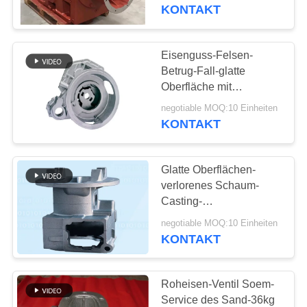
KONTAKT
TRETEN
SIE
Eisenguss-Felsen-
12
MIT
Betrug-Fall-glatte
Fluglageanzeiger-
Oberfläche mit
UNS
Strahlenen-
Castings
negotiable MOQ:10 Einheiten
IN
Oberflächenbehandlung
KONTAKT
VERBINDUNG
Glatte Oberflächen-
NACHRICHTEN
verlorenes Schaum-
Casting-
50
Getriebegehäuse für
FORDERN
negotiable MOQ:10 Einheiten
Gabelstapler
KONTAKT
SIE
Gegengewicht
EIN
Roheisen-Ventil Soem-
ZITAT
Service des Sand-36kg