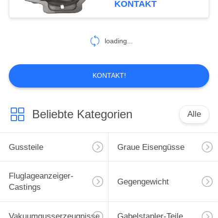
KONTAKT
26
loading...
Harz-Sandguss
KONTAKT!
Beliebte Kategorien
Alle
16
Verlorene Schaum-
Gussteile
Graue Eisengüsse
Castings
Fluglageanzeiger-
Gegengewicht
Castings
Vakuumgusserzeugnisse
Gabelstapler-Teile