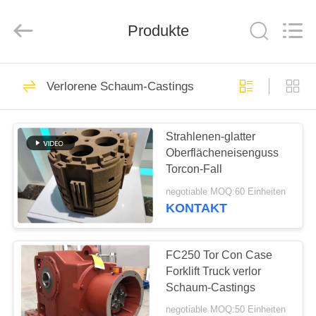
Casting
&
Forging
Factory.
Produkte
All
Rights
Reserved.
Developed
HAUS
by
57
ECER
Verlorene Schaum-Castings
Gussteile
PRODUKTE
Strahlenen-glatter
Oberflächeneisenguss
ÜBER
Torcon-Fall
UNS
negotiable MOQ:60 Einheiten
KONTAKT
23
FABRIK-
AUSFLUG
FC250 Tor Con Case
Graue Eisengüsse
Forklift Truck verlor
Schaum-Castings
QUALITÄTSKONTROLLE
negotiable MOQ:50 Einheiten