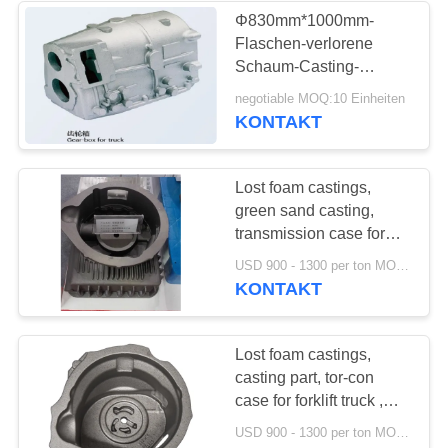
Φ830mm*1000mm-
Flaschen-verlorene
17
Schaum-Casting-
Duktile Eisen-
Kupplung für Minibagger
negotiable MOQ:10 Einheiten
KONTAKT
Produkte
Lost foam castings,
green sand casting,
transmission case for
forklift truck ,
25
USD 900 - 1300 per ton MOQ:10 Einheiten
engineering machinery
KONTAKT
Grün Sandguss
Lost foam castings,
casting part, tor-con
case for forklift truck ,
industrial vehicles,
USD 900 - 1300 per ton MOQ:10 Einheiten
construction machinery