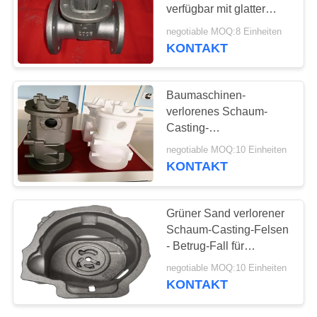
verfügbar mit glatter
SITEMAP
Oberfläche
negotiable MOQ:8 Einheiten
KONTAKT
33
PRIVACY
Vakuumgusserzeugniss
POLICY
Baumaschinen-
verlorenes Schaum-
Casting-
Getriebegehäuse mit
negotiable MOQ:10 Einheiten
genauem Maß
KONTAKT
30
Grüner Sand verlorener
Schaum-Casting-Felsen
Gabelstapler-Teile
- Betrug-Fall für
Schwerlastwagen
negotiable MOQ:10 Einheiten
KONTAKT