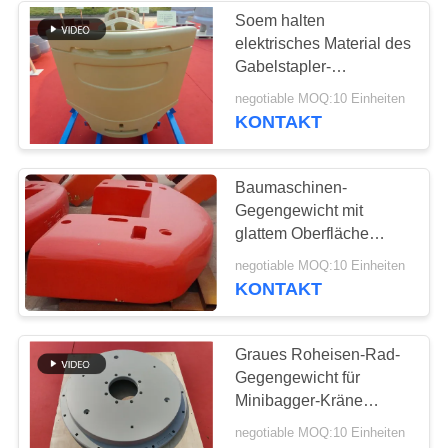
Soem halten
elektrisches Material des
17
Gabelstapler-
Duktile Eisen-
Gegengewicht-FC150
negotiable MOQ:10 Einheiten
GG15 HT150 instand
KONTAKT
Produkte
Baumaschinen-
Gegengewicht mit
glattem Oberfläche
Soem verfügbar
25
negotiable MOQ:10 Einheiten
KONTAKT
Grün Sandguss
Graues Roheisen-Rad-
Gegengewicht für
Minibagger-Kräne
Liebherr
negotiable MOQ:10 Einheiten