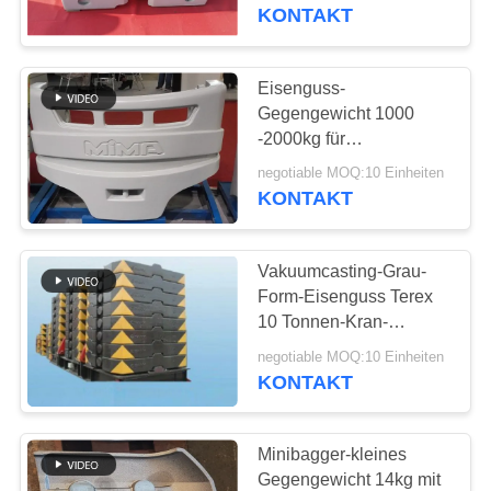
Soem-Service ISO9001
KONTAKT
TRETEN
SIE
Eisenguss-
12
MIT
Gegengewicht 1000
Fluglageanzeiger-
-2000kg für
UNS
Forstwirtschafts-Bahn-
Castings
negotiable MOQ:10 Einheiten
IN
Erntemaschinen
KONTAKT
VERBINDUNG
Vakuumcasting-Grau-
NACHRICHTEN
Form-Eisenguss Terex
10 Tonnen-Kran-
50
Gegengewicht
FORDERN
negotiable MOQ:10 Einheiten
KONTAKT
SIE
Gegengewicht
EIN
Minibagger-kleines
ZITAT
Gegengewicht 14kg mit