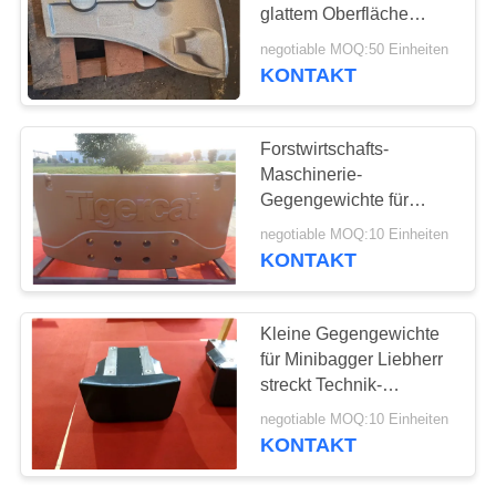
glattem Oberfläche
SITEMAP
Soem-Service verfügbar
negotiable MOQ:50 Einheiten
KONTAKT
33
PRIVACY
Vakuumgusserzeugniss
POLICY
Forstwirtschafts-
Maschinerie-
Gegengewichte für
Tigercat-Technik-
negotiable MOQ:10 Einheiten
Fahrzeug
KONTAKT
30
Kleine Gegengewichte
für Minibagger Liebherr
Gabelstapler-Teile
streckt Technik-
Fahrzeug
negotiable MOQ:10 Einheiten
KONTAKT