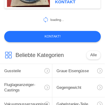
KONTAKT
26
loading...
Harz-Sandguss
KONTAKT!
Beliebte Kategorien
Alle
16
Verlorene Schaum-
Gussteile
Graue Eisengüsse
Castings
Fluglageanzeiger-
Gegengewicht
Castings
Vakuumgusserzeugnisse
Gabelstapler-Teile