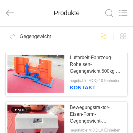
&
Forging
Factory.
Produkte
All
Rights
Reserved.
Developed
by
HAUS
57
ECER
Gegengewicht
Gussteile
PRODUKTE
Luftarbeit-Fahrzeug-
Roheisen-
ÜBER
Gegengewicht 500kg -
UNS
Gewicht 15000kg für
negotiable MOQ:10 Einheiten
Industrie
KONTAKT
23
FABRIK-
AUSFLUG
Bewegungstraktor-
Graue Eisengüsse
Eisen-Form-
Gegengewicht-
QUALITÄTSKONTROLLE
Kompaktbauweise
negotiable MOQ:10 Einheiten