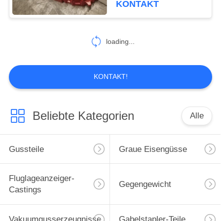
KONTAKT
26
loading...
Harz-Sandguss
KONTAKT!
Beliebte Kategorien
Alle
16
Verlorene Schaum-
Gussteile
Graue Eisengüsse
Castings
Fluglageanzeiger-
Gegengewicht
Castings
Vakuumgusserzeugnisse
Gabelstapler-Teile