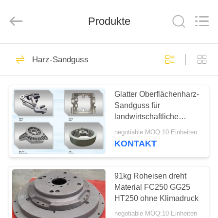
Hefei
Casting
&
Forging
Produkte
Factory.
All
Rights
Reserved.
HAUS
Developed
57
by
Harz-Sandguss
ECER
Gussteile
PRODUKTE
Glatter Oberflächenharz-
Sandguss für
ÜBER
landwirtschaftliche
UNS
Maschinerie ISO-
negotiable MOQ:10 Einheiten
Zertifikat
KONTAKT
23
FABRIK-
AUSFLUG
91kg Roheisen dreht
Graue Eisengüsse
Material FC250 GG25
HT250 ohne Klimadruck
QUALITÄTSKONTROLLE
negotiable MOQ:10 Einheiten