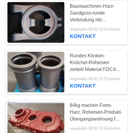
Baumaschinen-Harz-
Sandguss-runde
17
Verbindung mit
Duktile Eisen-
Strahlenen-Oberfläche
negotiable MOQ:10 Einheiten
KONTAKT
Produkte
Rundes Klinken-
Knöchel-Roheisen
zerteilt Material FDC400
GGG40 QT400-18
25
negotiable MOQ:10 Einheiten
KONTAKT
Grün Sandguss
84kg machen Form-
Harz, Roheisen-Produkt-
Übergangswohnung für
Kran glatt
negotiable MOQ:10 Einheiten