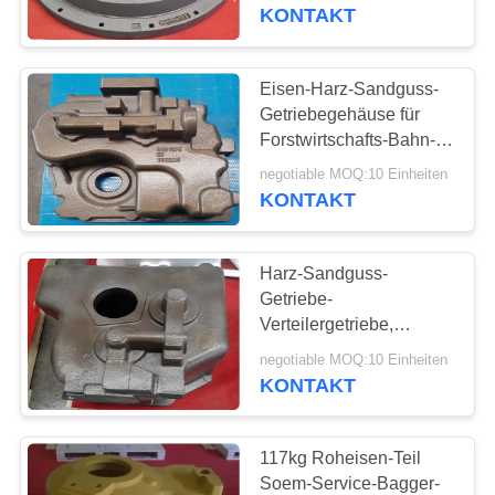
KONTAKT
TRETEN
SIE
Eisen-Harz-Sandguss-
12
MIT
Getriebegehäuse für
Fluglageanzeiger-
Forstwirtschafts-Bahn-
UNS
Erntemaschinen
Castings
negotiable MOQ:10 Einheiten
IN
KONTAKT
VERBINDUNG
Harz-Sandguss-
NACHRICHTEN
Getriebe-
Verteilergetriebe,
50
Getriebe und
FORDERN
negotiable MOQ:10 Einheiten
Verteilergetriebe
KONTAKT
SIE
Gegengewicht
EIN
117kg Roheisen-Teil
ZITAT
Soem-Service-Bagger-