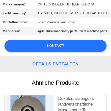
Markenname:
CNH JOHNDEER BUHLER KUBOTA
TRETEN
Zertifizierung:
TS16949, ISO9001,ISO14001,OHSAS18001
SIE
Modellnummer:
Soem-Service verfügbar.
MIT
Markieren:
,
agricultural machinery parts
farm machine parts
UNS
IN
KONTAKT!
VERBINDUNG
DETAILS ENTFALTEN
NACHRICHTEN
FORDERN
Ähnliche Produkte
SIE
EIN
Duktiles Eisenguss-
landwirtschaftliche
ZITAT
Maschinerie-Teil-