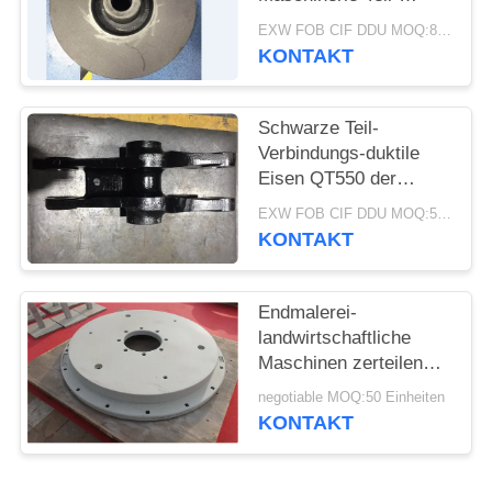
Standardgröße Soem-
EXW FOB CIF DDU MOQ:80 Einheiten
SITEMAP
ODM
KONTAKT
PRIVACY
Schwarze Teil-
POLICY
Verbindungs-duktile
Eisen QT550 der
Farblandwirtschaftlichen
EXW FOB CIF DDU MOQ:50 Einheiten
maschinen Soem-
KONTAKT
Hochleistung
Endmalerei-
landwirtschaftliche
Maschinen zerteilen
Vakuumlinie Rad-
negotiable MOQ:50 Einheiten
Gegengewichte
KONTAKT