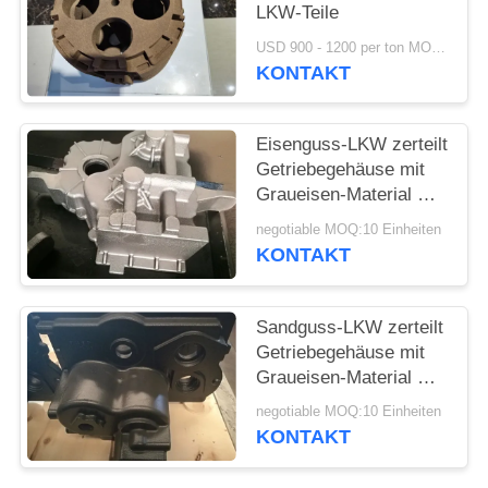
LKW-Teile
SITEMAP
USD 900 - 1200 per ton MOQ:50 Einheiten
KONTAKT
PRIVACY
POLICY
Eisenguss-LKW zerteilt
Getriebegehäuse mit
Graueisen-Material GG
250
negotiable MOQ:10 Einheiten
KONTAKT
Sandguss-LKW zerteilt
Getriebegehäuse mit
Graueisen-Material GG
250
negotiable MOQ:10 Einheiten
KONTAKT