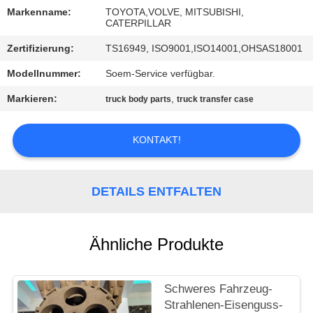
Markenname:
TOYOTA,VOLVE, MITSUBISHI,
TRETEN
CATERPILLAR
SIE
Zertifizierung:
TS16949, ISO9001,ISO14001,OHSAS18001
MIT
Modellnummer:
Soem-Service verfügbar.
UNS
Markieren:
,
truck body parts
truck transfer case
IN
VERBINDUNG
KONTAKT!
NACHRICHTEN
DETAILS ENTFALTEN
FORDERN
Ähnliche Produkte
SIE
EIN
Schweres Fahrzeug-
ZITAT
Strahlenen-Eisenguss-