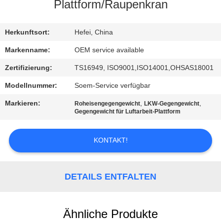
Plattform/Raupenkran
TRETEN
SIE
Herkunftsort:
Hefei, China
MIT
Markenname:
OEM service available
UNS
Zertifizierung:
TS16949, ISO9001,ISO14001,OHSAS18001
IN
Modellnummer:
Soem-Service verfügbar
VERBINDUNG
Markieren:
,
,
Roheisengegengewicht
LKW-Gegengewicht
Gegengewicht für Luftarbeit-Plattform
NACHRICHTEN
KONTAKT!
FORDERN
SIE
DETAILS ENTFALTEN
EIN
ZITAT
Ähnliche Produkte