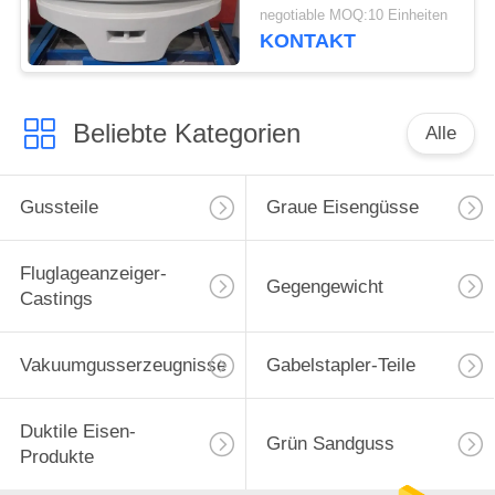
Forstwirtschafts-Bahn-
negotiable MOQ:10 Einheiten
Erntemaschinen
KONTAKT
Beliebte Kategorien
Alle
Gussteile
Graue Eisengüsse
Fluglageanzeiger-
Gegengewicht
Castings
Vakuumgusserzeugnisse
Gabelstapler-Teile
Duktile Eisen-
Grün Sandguss
Produkte