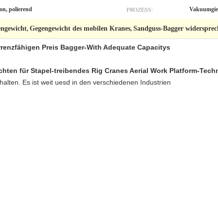
PROZESS:
on, polierend
Vakuumgie
engewicht
Gegengewicht des mobilen Kranes
Sandguss-Bagger widerspre
,
,
renzfähigen Preis Bagger-With Adequate Capacitys
ten für Stapel-treibendes Rig Cranes Aerial Work Platform-Tech
lten. Es ist weit uesd in den verschiedenen Industrien