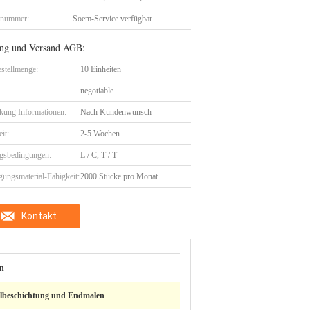
lnummer:
Soem-Service verfügbar
ng und Versand AGB:
stellmenge:
10 Einheiten
negotiable
kung Informationen:
Nach Kundenwunsch
eit:
2-5 Wochen
gsbedingungen:
L / C, T / T
gungsmaterial-Fähigkeit:
2000 Stücke pro Monat
Kontakt
en
lbeschichtung und Endmalen