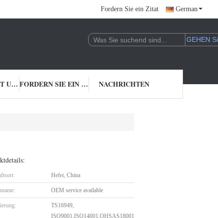
Fordern Sie ein Zitat
German
TRETEN SIE MIT UNS IN VERBINDUNG
FORDERN SIE EIN ZITAT
NACHRICHTEN
tdetails:
ftsort:
Hefei, China
nname:
OEM service available
zierung:
TS16949,
ISO9001,ISO14001,OHSAS18001