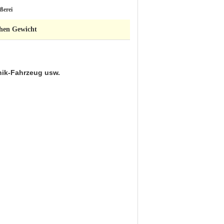
ßerei
chen Gewicht
nik-Fahrzeug usw.