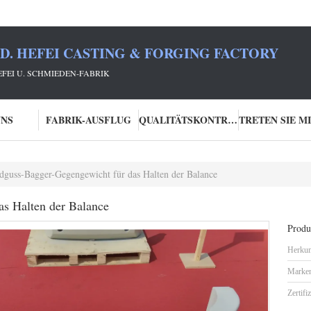
TD. HEFEI CASTING & FORGING FACTORY
HEFEI U. SCHMIEDEN-FABRIK
UNS
FABRIK-AUSFLUG
QUALITÄTSKONTROLLE
dguss-Bagger-Gegengewicht für das Halten der Balance
s Halten der Balance
Produk
Herkun
Marke
Zertifi