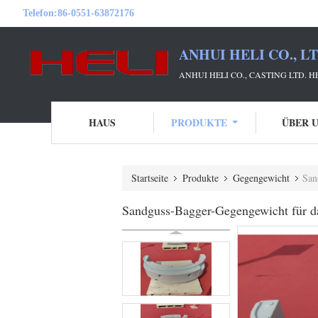
Telefon:
86-0551-63872176
ANHUI HELI CO., L
ANHUI HELI CO., CASTING LTD. 
HAUS
PRODUKTE
ÜBER 
Startseite
Produkte
Gegengewicht
San
Sandguss-Bagger-Gegengewicht für da