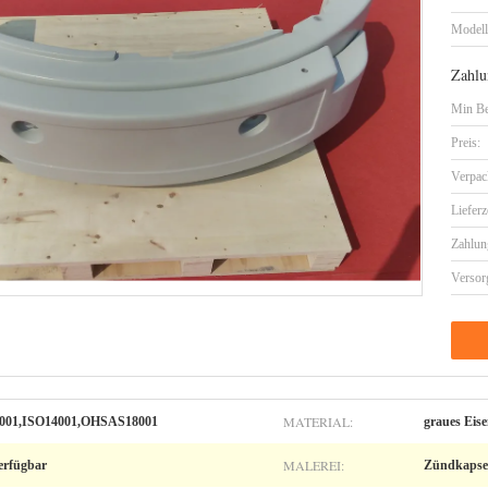
Model
Zahlu
Min Be
Preis:
Verpac
Lieferz
Zahlun
Versor
MATERIAL:
9001,ISO14001,OHSAS18001
graues Eis
MALEREI:
erfügbar
Zündkapse