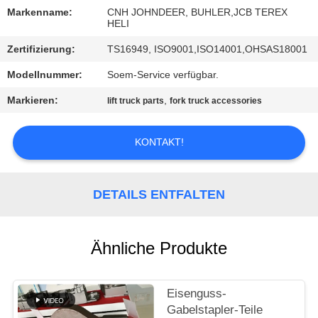
Markenname:
CNH JOHNDEER, BUHLER,JCB TEREX
TRETEN
HELI
SIE
Zertifizierung:
TS16949, ISO9001,ISO14001,OHSAS18001
MIT
Modellnummer:
Soem-Service verfügbar.
UNS
Markieren:
,
lift truck parts
fork truck accessories
IN
VERBINDUNG
KONTAKT!
NACHRICHTEN
DETAILS ENTFALTEN
FORDERN
Ähnliche Produkte
SIE
EIN
Eisenguss-
ZITAT
Gabelstapler-Teile