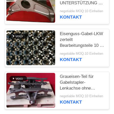
UNTERSTÜTZUNG mit
der kleinen Menge
SITEMAP
negotiable MOQ:10 Einheiten
annehmbar
KONTAKT
PRIVACY
POLICY
Eisenguss-Gabel-LKW
zerteilt
Bearbeitungsteile 10 -
verfügbares Soem
negotiable MOQ:10 Einheiten
80kg
KONTAKT
Graueisen-Teil für
Gabelstapler-
Lenkachse ohne
Klimadruck
negotiable MOQ:10 Einheiten
KONTAKT