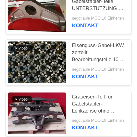
Gabelstapler-Teile
UNTERSTÜTZUNG mit
SITEMAP
der kleinen Menge
negotiable MOQ:10 Einheiten
annehmbar
KONTAKT
PRIVACY
POLICY
Eisenguss-Gabel-LKW
zerteilt
Bearbeitungsteile 10 -
verfügbares Soem
negotiable MOQ:10 Einheiten
80kg
KONTAKT
Graueisen-Teil für
Gabelstapler-
Lenkachse ohne
Klimadruck
negotiable MOQ:10 Einheiten
KONTAKT