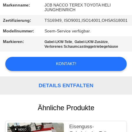
Markenname:
JCB NACCO TEREX TOYOTA HELI
TRETEN
JUNGHEINRICH
SIE
Zertifizierung:
TS16949, ISO9001,ISO14001,OHSAS18001
MIT
Modellnummer:
Soem-Service verfügbar.
UNS
Markieren:
,
,
Gabel-LKW-Teile
Gabel-LKW-Zusätze
Verlorenes Schaumcastinggetriebegehäuse
IN
VERBINDUNG
KONTAKT!
NACHRICHTEN
DETAILS ENTFALTEN
FORDERN
SIE
Ähnliche Produkte
EIN
ZITAT
Eisenguss-