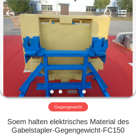
Hefei
Casting
&
Forging
Factory.
All
Rights
Reserved.
HAUS
Developed
by
ECER
PRODUKTE
ÜBER
UNS
FABRIK-
AUSFLUG
Gegengewicht
Soem halten elektrisches Material des
QUALITÄTSKONTROLLE
Gabelstapler-Gegengewicht-FC150