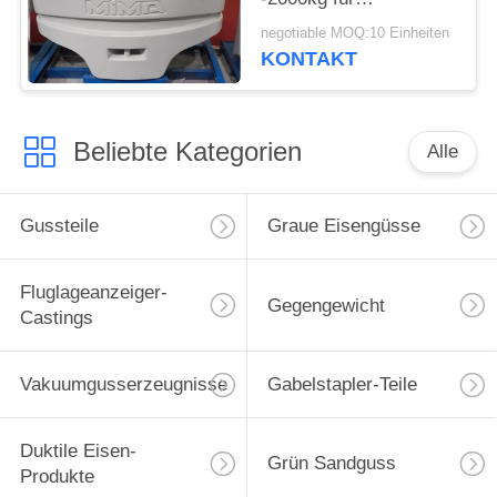
Forstwirtschafts-Bahn-
negotiable MOQ:10 Einheiten
Erntemaschinen
KONTAKT
Beliebte Kategorien
Alle
Gussteile
Graue Eisengüsse
Fluglageanzeiger-
Gegengewicht
Castings
Vakuumgusserzeugnisse
Gabelstapler-Teile
Duktile Eisen-
Grün Sandguss
Produkte