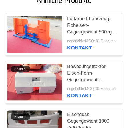
Ähnliche Produkte
SITEMAP
Luftarbeit-Fahrzeug-
Roheisen-
PRIVACY
Gegengewicht 500kg -
POLICY
Gewicht 15000kg für
negotiable MOQ:10 Einheiten
Industrie
KONTAKT
Bewegungstraktor-
Eisen-Form-
Gegengewicht-
Kompaktbauweise
negotiable MOQ:10 Einheiten
Soem-Service ISO9001
KONTAKT
Eisenguss-
Gegengewicht 1000
-2000kg für