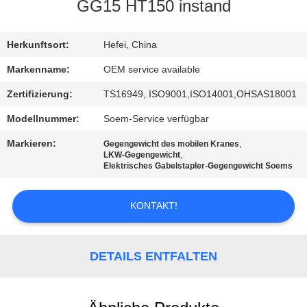
GG15 HT150 instand
TRETEN
SIE
Herkunftsort:
Hefei, China
MIT
Markenname:
OEM service available
UNS
Zertifizierung:
TS16949, ISO9001,ISO14001,OHSAS18001
IN
Modellnummer:
Soem-Service verfügbar
VERBINDUNG
Markieren:
,
Gegengewicht des mobilen Kranes
,
LKW-Gegengewicht
Elektrisches Gabelstapler-Gegengewicht Soems
NACHRICHTEN
KONTAKT!
FORDERN
SIE
DETAILS ENTFALTEN
EIN
ZITAT