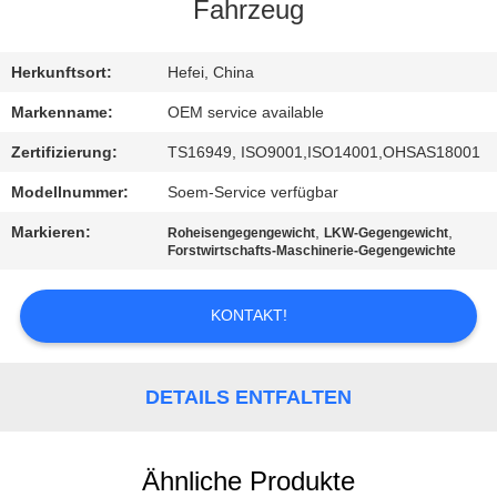
Fahrzeug
TRETEN
SIE
Herkunftsort:
Hefei, China
MIT
Markenname:
OEM service available
UNS
Zertifizierung:
TS16949, ISO9001,ISO14001,OHSAS18001
IN
Modellnummer:
Soem-Service verfügbar
VERBINDUNG
Markieren:
,
,
Roheisengegengewicht
LKW-Gegengewicht
Forstwirtschafts-Maschinerie-Gegengewichte
NACHRICHTEN
KONTAKT!
FORDERN
SIE
DETAILS ENTFALTEN
EIN
ZITAT
Ähnliche Produkte