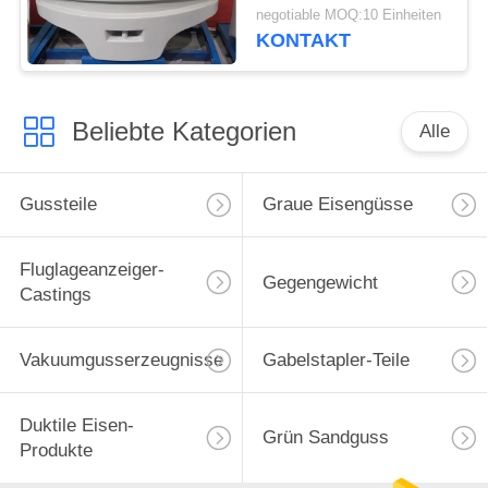
Forstwirtschafts-Bahn-
negotiable MOQ:10 Einheiten
Erntemaschinen
KONTAKT
Beliebte Kategorien
Alle
Gussteile
Graue Eisengüsse
Fluglageanzeiger-
Gegengewicht
Castings
Vakuumgusserzeugnisse
Gabelstapler-Teile
Duktile Eisen-
Grün Sandguss
Produkte