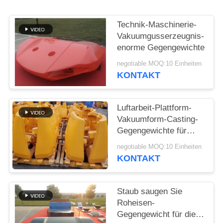
SITEMAP
Technik-Maschinerie-
Vakuumgusserzeugnis-
enorme Gegengewichte
PRIVACY
negotiable MOQ:10 Einheiten
POLICY
KONTAKT
Luftarbeit-Plattform-
Vakuumform-Casting-
Gegengewichte für
Schwerlastwagen
negotiable MOQ:10 Einheiten
KONTAKT
Staub saugen Sie
Roheisen-
Gegengewicht für die