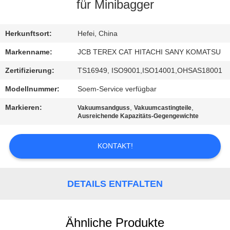
für Minibagger
TRETEN
SIE
Herkunftsort:
Hefei, China
MIT
Markenname:
JCB TEREX CAT HITACHI SANY KOMATSU
UNS
Zertifizierung:
TS16949, ISO9001,ISO14001,OHSAS18001
IN
Modellnummer:
Soem-Service verfügbar
VERBINDUNG
Markieren:
,
,
Vakuumsandguss
Vakuumcastingteile
Ausreichende Kapazitäts-Gegengewichte
NACHRICHTEN
KONTAKT!
FORDERN
SIE
DETAILS ENTFALTEN
EIN
ZITAT
Ähnliche Produkte