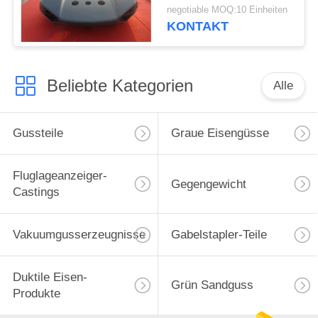
Technik der
negotiable MOQ:10 Einheiten
Maschinerie/des
KONTAKT
Fahrzeugs
Beliebte Kategorien
Alle
Gussteile
Graue Eisengüsse
Fluglageanzeiger-
Gegengewicht
Castings
Vakuumgusserzeugnisse
Gabelstapler-Teile
Duktile Eisen-
Grün Sandguss
Produkte