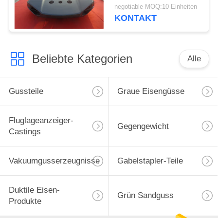
Technik der
negotiable MOQ:10 Einheiten
Maschinerie/des
KONTAKT
Fahrzeugs
Beliebte Kategorien
Alle
Gussteile
Graue Eisengüsse
Fluglageanzeiger-
Gegengewicht
Castings
Vakuumgusserzeugnisse
Gabelstapler-Teile
Duktile Eisen-
Grün Sandguss
Produkte