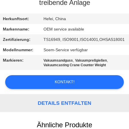
treibende Anlage
TRETEN
SIE
Herkunftsort:
Hefei, China
MIT
Markenname:
OEM service available
UNS
Zertifizierung:
TS16949, ISO9001,ISO14001,OHSAS18001
IN
Modellnummer:
Soem-Service verfügbar
VERBINDUNG
Markieren:
,
,
Vakuumsandguss
Vakuumpreßgießen
Vakuumcasting Crane Counter Weight
NACHRICHTEN
KONTAKT!
FORDERN
SIE
DETAILS ENTFALTEN
EIN
ZITAT
Ähnliche Produkte