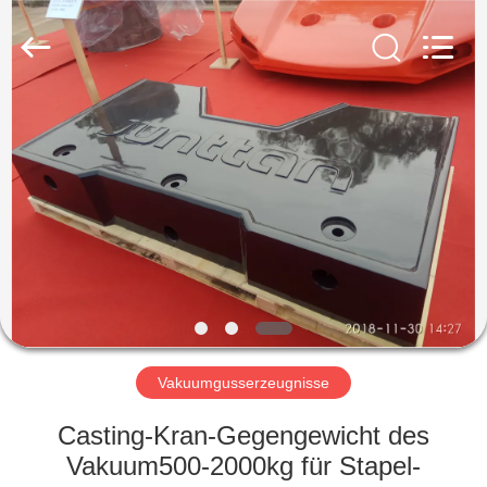
&
Forging
Factory.
All
Rights
Reserved.
Developed
by
HAUS
ECER
PRODUKTE
ÜBER
UNS
FABRIK-
AUSFLUG
Vakuumgusserzeugnisse
Casting-Kran-Gegengewicht des
QUALITÄTSKONTROLLE
Vakuum500-2000kg für Stapel-