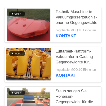
SITEMAP
Technik-Maschinerie-
Vakuumgusserzeugnis-
enorme Gegengewichte
PRIVACY
negotiable MOQ:10 Einheiten
POLICY
KONTAKT
Luftarbeit-Plattform-
Vakuumform-Casting-
Gegengewichte für
Schwerlastwagen
negotiable MOQ:10 Einheiten
KONTAKT
Staub saugen Sie
Roheisen-
Gegengewicht für die