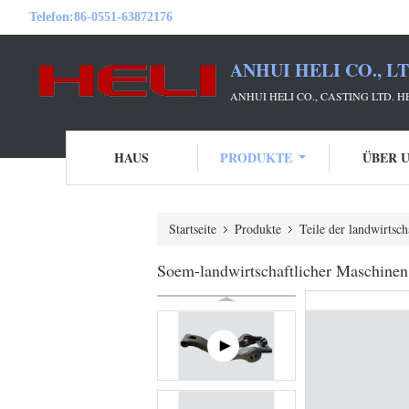
Telefon:
86-0551-63872176
ANHUI HELI CO., L
ANHUI HELI CO., CASTING LTD. 
HAUS
PRODUKTE
ÜBER 
Startseite
Produkte
Teile der landwirtsc
Soem-landwirtschaftlicher Maschin