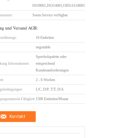
ISO9001,ISO14001,OHSAS18001
lnummer:
Soem-Service verfügbar
ng und Versand AGB:
stellmenge:
10 Einheiten
negotiable
Sperrholzpalette oder
kung Informationen:
entsprechend
Kundenanforderungen
eit:
2 - 6 Wochen
gsbedingungen:
L/C, D/P, T/T, D/A
gungsmaterial-Fähigkeit:
1500 Einheiten/Monat
Kontakt