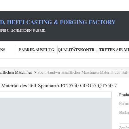
TD. HEFEI CASTING & FORGING FACTORY
HEFEI U. SCHMIEDEN-FABRIK
UNS
FABRIK-AUSFLUG
QUALITÄTSKONTROLLE
haftlichen Maschinen
Soem-landwirtschaftlicher Maschinen Material des 
en Material des Teil-Spannarm-FCD550 GGG55 QT550-7
Produk
Herkun
Marke
Zertifi