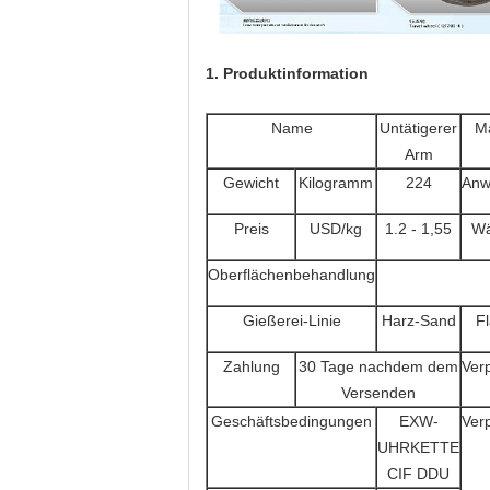
1. Produktinformation
Name
Untätigerer
Ma
Arm
Gewicht
Kilogramm
224
Anw
Preis
USD/kg
1.2 - 1,55
Wä
Oberflächenbehandlung
Gießerei-Linie
Harz-Sand
F
Zahlung
30 Tage nachdem dem
Ver
Versenden
Geschäftsbedingungen
EXW-
Ver
UHRKETTE
CIF DDU