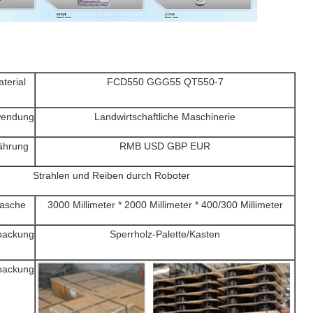
terial
FCD550 GGG55 QT550-7
endung
Landwirtschaftliche Maschinerie
hrung
RMB USD GBP EUR
Strahlen und Reiben durch Roboter
lasche
3000 Millimeter * 2000 Millimeter * 400/300 Millimeter
packung
Sperrholz-Palette/Kasten
packung