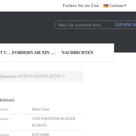
Fordern Sie ein Zitat
German
TRETEN SIE MIT UNS IN VERBINDUNG
FORDERN SIE EIN ZITAT
NACHRICHTEN
Teil-Spannarm-FCD550 GGG55 QT550-7
tdetails:
ftsort:
Hefei China
nname:
CNH JOHNDEER BUHLER
KUBOTA
zierung:
IATF16949,