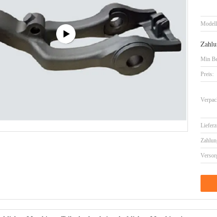
Model
Zahlu
Min Be
Preis:
Verpac
Lieferz
Zahlun
Versor