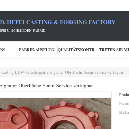
TD. HEFEI CASTING & FORGING FACTORY
HEFEI U. SCHMIEDEN-FABRIK
UNS
FABRIK-AUSFLUG
QUALITÄTSKONTROLLE
 Casting-LKW-Verteilergetriebe-glatter Oberfläche Soem-Service verfügbar
e-glatter Oberfläche Soem-Service verfügbar
Produk
Herkun
Marke