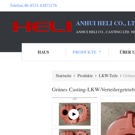
Telefon:
86-0551-63872176
ANHUI HELI CO., L
ANHUI HELI CO., CASTING LTD. 
HAUS
PRODUKTE
ÜBER 
Startseite
Produkte
LKW-Teile
Grünes
Grünes Casting-LKW-Verteilergetrieb