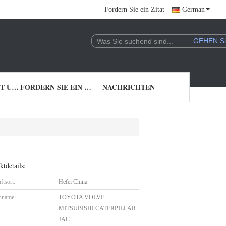
Fordern Sie ein Zitat
German
TRETEN SIE MIT UNS IN VERBINDUNG
FORDERN SIE EIN ZITAT
NACHRICHTEN
tdetails:
ftsort:
Hefei China
nname:
TOYOTA VOLVE
MITSUBISHI CATERPILLAR
JAC