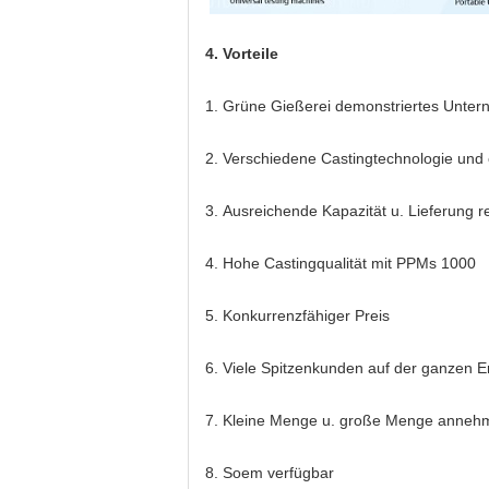
4. Vorteile
1.
Grüne Gießerei demonstriertes Unte
2.
Verschiedene Castingtechnologie und 
3.
Ausreichende Kapazität u. Lieferung re
4.
Hohe Castingqualität mit PPMs 1000
5.
Konkurrenzfähiger Preis
6.
Viele Spitzenkunden auf der ganzen E
7.
Kleine Menge u. große Menge anneh
8.
Soem verfügbar