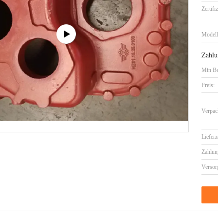
Zertifi
Model
Zahlu
Min Be
Preis:
Verpac
Lieferz
Zahlun
Versor