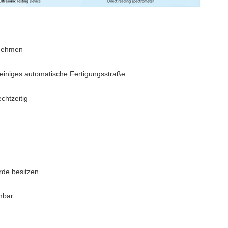
rnehmen
einiges automatische Fertigungsstraße
chtzeitig
rde besitzen
mbar