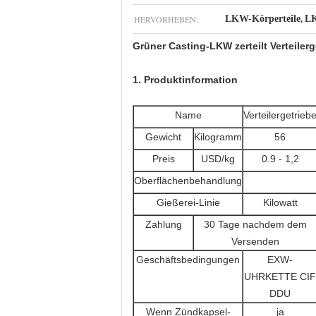
HERVORHEBEN:
LKW-Körperteile
LK
,
Grüner Casting-LKW zerteilt Verteiler
1. Produktinformation
Name
Verteilergetrieb
Gewicht
Kilogramm
56
Preis
USD/kg
0.9 - 1,2
Oberflächenbehandlung
Gießerei-Linie
Kilowatt
Zahlung
30 Tage nachdem dem
Versenden
Geschäftsbedingungen
EXW-
UHRKETTE CIF
DDU
Wenn Zündkapsel-
ja