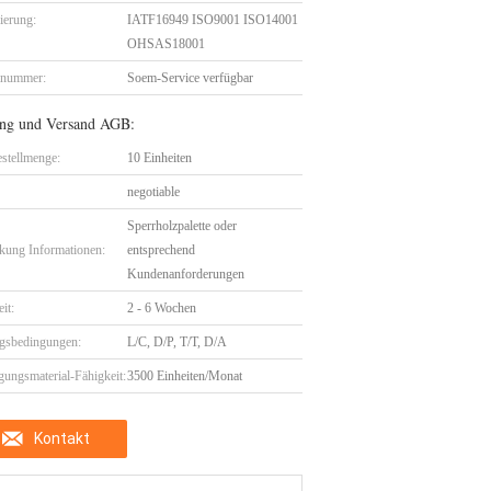
zierung:
IATF16949 ISO9001 ISO14001
OHSAS18001
lnummer:
Soem-Service verfügbar
ng und Versand AGB:
stellmenge:
10 Einheiten
negotiable
Sperrholzpalette oder
kung Informationen:
entsprechend
Kundenanforderungen
eit:
2 - 6 Wochen
gsbedingungen:
L/C, D/P, T/T, D/A
gungsmaterial-Fähigkeit:
3500 Einheiten/Monat
Kontakt