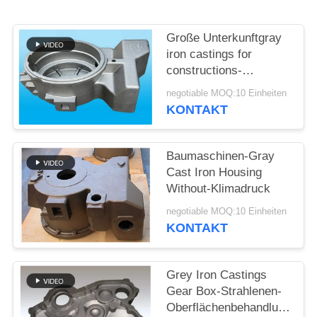
SITEMAP
Große Unterkunftgray
iron castings for
PRIVACY
constructions-
Maschinerie
POLICY
negotiable MOQ:10 Einheiten
KONTAKT
Baumaschinen-Gray
Cast Iron Housing
Without-Klimadruck
negotiable MOQ:10 Einheiten
KONTAKT
Grey Iron Castings
Gear Box-Strahlenen-
Oberflächenbehandlungs-