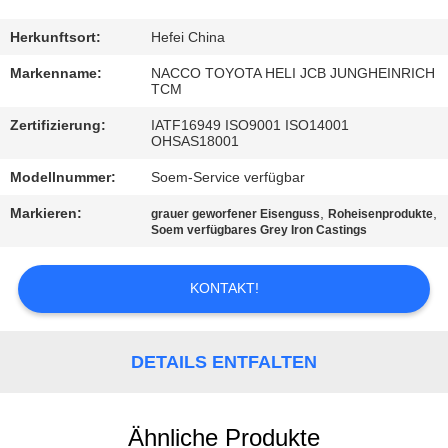
TRETEN
Herkunftsort:
Hefei China
SIE
Markenname:
NACCO TOYOTA HELI JCB JUNGHEINRICH
TCM
MIT
Zertifizierung:
IATF16949 ISO9001 ISO14001
UNS
OHSAS18001
IN
Modellnummer:
Soem-Service verfügbar
VERBINDUNG
Markieren:
,
,
grauer geworfener Eisenguss
Roheisenprodukte
Soem verfügbares Grey Iron Castings
NACHRICHTEN
KONTAKT!
FORDERN
SIE
DETAILS ENTFALTEN
EIN
ZITAT
Ähnliche Produkte