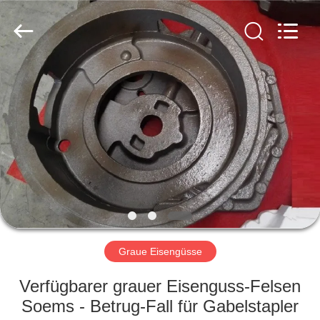
Casting
&
Forging
Factory.
All
Rights
Reserved.
Developed
HAUS
by
ECER
PRODUKTE
ÜBER
UNS
FABRIK-
AUSFLUG
Graue Eisengüsse
Verfügbarer grauer Eisenguss-Felsen
QUALITÄTSKONTROLLE
Soems - Betrug-Fall für Gabelstapler