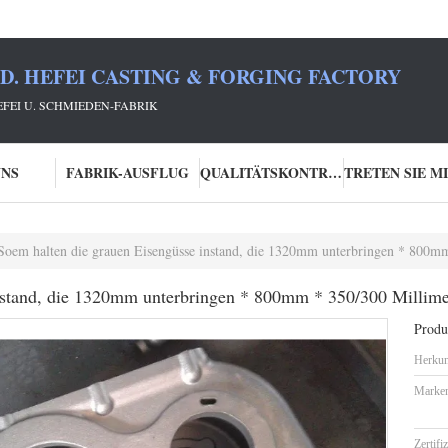
TD. HEFEI CASTING & FORGING FACTORY
HEFEI U. SCHMIEDEN-FABRIK
UNS
FABRIK-AUSFLUG
QUALITÄTSKONTROLLE
Soem halten die grauen Eisengüsse instand, die 1320mm unterbringen * 800m
nstand, die 1320mm unterbringen * 800mm * 350/300 Millime
Produk
Herkun
Marke
Zertifi