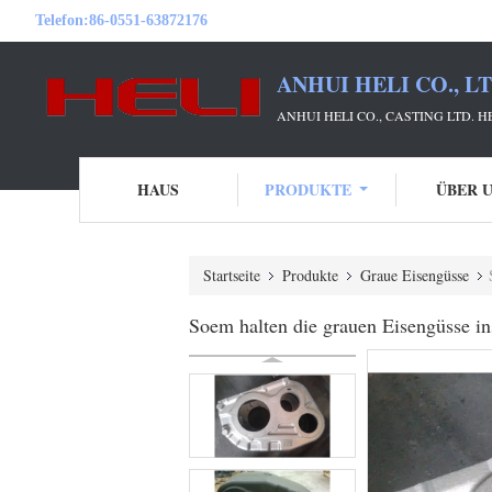
Telefon:
86-0551-63872176
ANHUI HELI CO., L
ANHUI HELI CO., CASTING LTD. 
HAUS
PRODUKTE
ÜBER 
Startseite
Produkte
Graue Eisengüsse
Soem halten die grauen Eisengüsse i