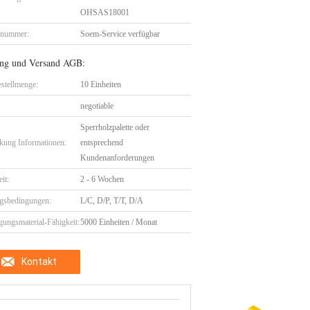
OHSAS18001
lnummer:
Soem-Service verfügbar
ng und Versand AGB:
stellmenge:
10 Einheiten
negotiable
Sperrholzpalette oder
kung Informationen:
entsprechend
Kundenanforderungen
eit:
2 - 6 Wochen
gsbedingungen:
L/C, D/P, T/T, D/A
gungsmaterial-Fähigkeit:
5000 Einheiten / Monat
Kontakt