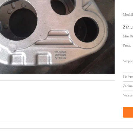
Model
Zahlu
Min Be
Preis:
Verpac
Lieferz
Zahlun
Versor