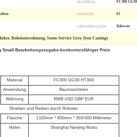
MATERIAL:
FC300 GG30
GEWICHT:
eiben
65
GIESSEREI-LINIE:
Kilowatt
dukte
Roheisenwohnung
Soem-Service Grey Iron Castings
,
,
 Small-Bearbeitungszugabe-konkurrenzfähiger Preis
Material
FC300 GG30 HT300
Anwendung
Baumaschinen
Währung
RMB USD GBP EUR
Strahlen und Reiben durch Roboter
Flasche
1320mm * 800mm * 350/300 Millimeter
Hafen
Shanghai Nanjing Wuhu