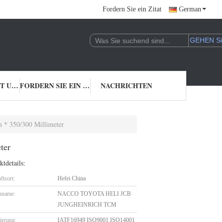
Fordern Sie ein Zitat
German
TRETEN SIE MIT UNS IN VERBINDUNG
FORDERN SIE EIN ZITAT
NACHRICHTEN
m * 350/300 Millimeter
ter
tdetails:
ftsort:
Hefei China
nname:
NACCO TOYOTA HELI JCB
JUNGHEINRICH TCM
zierung:
IATF16949 ISO9001 ISO14001