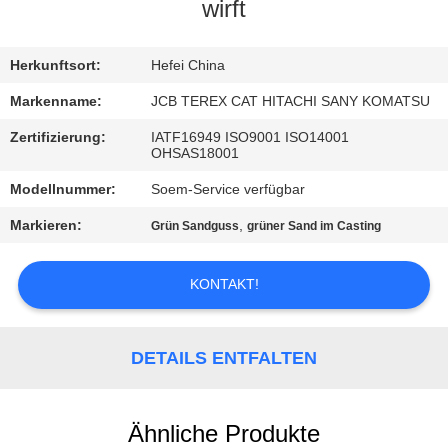
wirft
TRETEN
SIE
Herkunftsort:
Hefei China
MIT
Markenname:
JCB TEREX CAT HITACHI SANY KOMATSU
UNS
Zertifizierung:
IATF16949 ISO9001 ISO14001
OHSAS18001
IN
Modellnummer:
Soem-Service verfügbar
VERBINDUNG
Markieren:
,
Grün Sandguss
grüner Sand im Casting
NACHRICHTEN
KONTAKT!
FORDERN
SIE
DETAILS ENTFALTEN
EIN
ZITAT
Ähnliche Produkte