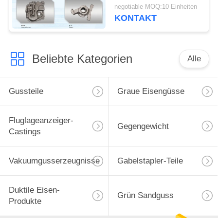
200kg verfügbar
negotiable MOQ:10 Einheiten
KONTAKT
Beliebte Kategorien
Alle
Gussteile
Graue Eisengüsse
Fluglageanzeiger-
Gegengewicht
Castings
Vakuumgusserzeugnisse
Gabelstapler-Teile
Duktile Eisen-
Grün Sandguss
Produkte