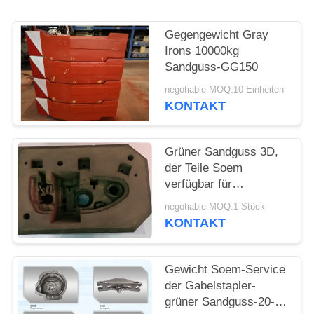
SITEMAP
Gegengewicht Gray
Irons 10000kg
Sandguss-GG150
PRIVACY
negotiable MOQ:10 Einheiten
POLICY
KONTAKT
Grüner Sandguss 3D,
der Teile Soem
verfügbar für
landwirtschaftliche
negotiable MOQ:1 Stück
Maschinerie druckt
KONTAKT
Gewicht Soem-Service
der Gabelstapler-
grüner Sandguss-20-