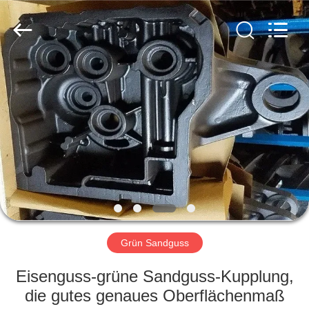
&
Forging
Factory.
All
Rights
Reserved.
Developed
by
HAUS
ECER
PRODUKTE
ÜBER
UNS
FABRIK-
AUSFLUG
Grün Sandguss
Eisenguss-grüne Sandguss-Kupplung,
QUALITÄTSKONTROLLE
die gutes genaues Oberflächenmaß