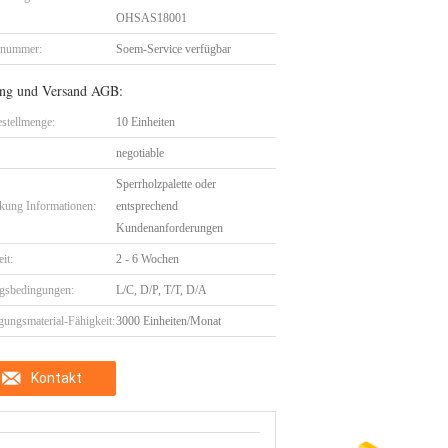
OHSAS18001
lnummer:
Soem-Service verfügbar
ng und Versand AGB:
stellmenge:
10 Einheiten
negotiable
Sperrholzpalette oder
kung Informationen:
entsprechend
Kundenanforderungen
eit:
2 - 6 Wochen
gsbedingungen:
L/C, D/P, T/T, D/A
gungsmaterial-Fähigkeit:
3000 Einheiten/Monat
Kontakt