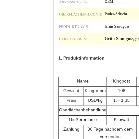
ABMESSUNGEN:
OEM
OBERFLÄCHENTECHNIK:
Puder-Schicht
PRODUKTNAME:
Grün Sandguss
HERVORHEBEN:
Grün Sandguss
g
,
1. Produktinformation
Name
Kingpost
Gewicht
Kilogramm
106
Preis
USD/kg
1. - 1,35
Oberflächenbehandlung
Gießerei-Linie
Kilowatt
Zahlung
30 Tage nachdem dem
Versenden