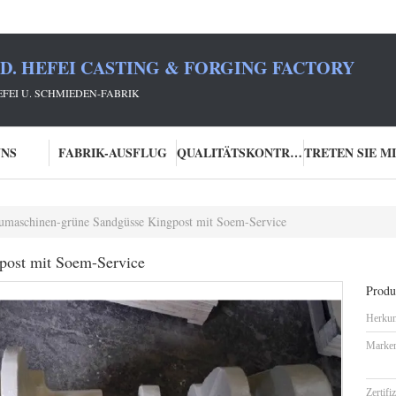
TD. HEFEI CASTING & FORGING FACTORY
HEFEI U. SCHMIEDEN-FABRIK
UNS
FABRIK-AUSFLUG
QUALITÄTSKONTROLLE
umaschinen-grüne Sandgüsse Kingpost mit Soem-Service
post mit Soem-Service
Produk
Herkun
Marke
Zertifi