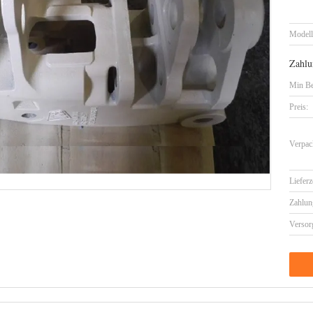
Model
Zahlu
Min Be
Preis:
Verpac
Lieferz
Zahlun
Versor