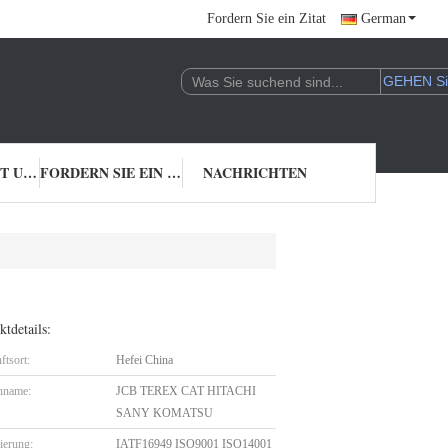
Fordern Sie ein Zitat
German
TRETEN SIE MIT UNS IN VERBINDUNG
FORDERN SIE EIN ZITAT
NACHRICHTEN
tdetails:
ftsort:
Hefei China
nname:
JCB TEREX CAT HITACHI
SANY KOMATSU
zierung:
IATF16949 ISO9001 ISO14001