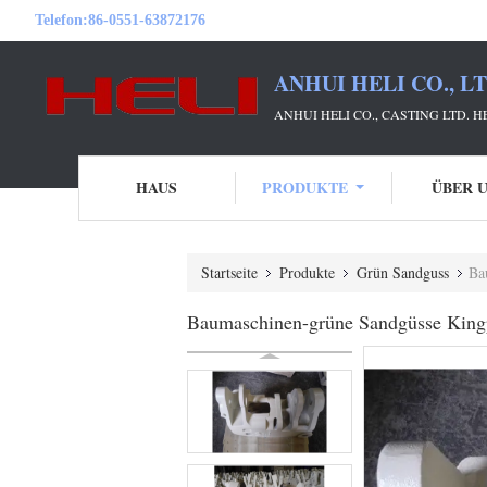
Telefon:
86-0551-63872176
ANHUI HELI CO., L
ANHUI HELI CO., CASTING LTD. 
HAUS
PRODUKTE
ÜBER 
Startseite
Produkte
Grün Sandguss
Ba
Baumaschinen-grüne Sandgüsse King