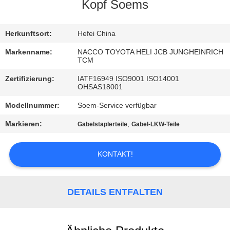
Kopf Soems
TRETEN
SIE
Herkunftsort:
Hefei China
MIT
Markenname:
NACCO TOYOTA HELI JCB JUNGHEINRICH
TCM
UNS
Zertifizierung:
IATF16949 ISO9001 ISO14001
IN
OHSAS18001
VERBINDUNG
Modellnummer:
Soem-Service verfügbar
Markieren:
,
Gabelstaplerteile
Gabel-LKW-Teile
NACHRICHTEN
KONTAKT!
FORDERN
SIE
DETAILS ENTFALTEN
EIN
ZITAT