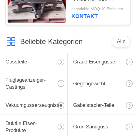
Klimadruck
negotiable MOQ:10 Einheiten
KONTAKT
Beliebte Kategorien
Alle
Gussteile
Graue Eisengüsse
Fluglageanzeiger-
Gegengewicht
Castings
Vakuumgusserzeugnisse
Gabelstapler-Teile
Duktile Eisen-
Grün Sandguss
Produkte