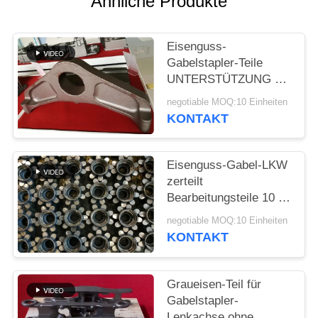
Ähnliche Produkte
SITEMAP
Eisenguss-
Gabelstapler-Teile
PRIVACY
UNTERSTÜTZUNG mit
POLICY
der kleinen Menge
negotiable MOQ:10 Einheiten
annehmbar
KONTAKT
Eisenguss-Gabel-LKW
zerteilt
Bearbeitungsteile 10 -
verfügbares Soem
negotiable MOQ:10 Einheiten
80kg
KONTAKT
Graueisen-Teil für
Gabelstapler-
Lenkachse ohne