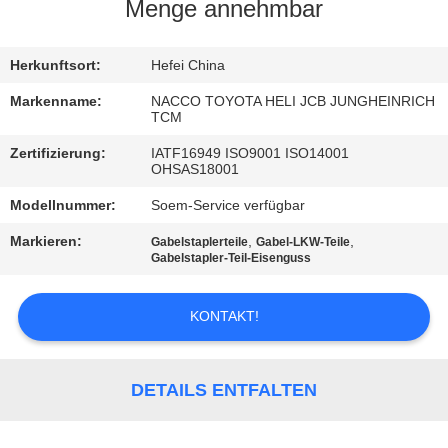
Menge annehmbar
TRETEN
SIE
Herkunftsort:
Hefei China
MIT
Markenname:
NACCO TOYOTA HELI JCB JUNGHEINRICH
TCM
UNS
Zertifizierung:
IATF16949 ISO9001 ISO14001
IN
OHSAS18001
VERBINDUNG
Modellnummer:
Soem-Service verfügbar
Markieren:
,
,
Gabelstaplerteile
Gabel-LKW-Teile
NACHRICHTEN
Gabelstapler-Teil-Eisenguss
KONTAKT!
FORDERN
SIE
EIN
DETAILS ENTFALTEN
ZITAT