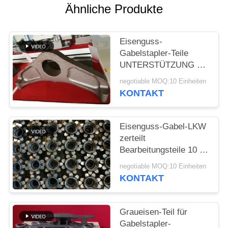
Ähnliche Produkte
SITEMAP
Eisenguss-
PRIVACY
Gabelstapler-Teile
UNTERSTÜTZUNG mit
POLICY
der kleinen Menge
negotiable MOQ:10 Einheiten
annehmbar
KONTAKT
Eisenguss-Gabel-LKW
zerteilt
Bearbeitungsteile 10 -
verfügbares Soem
negotiable MOQ:10 Einheiten
80kg
KONTAKT
Graueisen-Teil für
Gabelstapler-