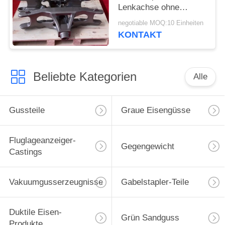
Lenkachse ohne
Klimadruck
negotiable MOQ:10 Einheiten
KONTAKT
Beliebte Kategorien
Alle
Gussteile
Graue Eisengüsse
Fluglageanzeiger-
Gegengewicht
Castings
Vakuumgusserzeugnisse
Gabelstapler-Teile
Duktile Eisen-
Grün Sandguss
Produkte