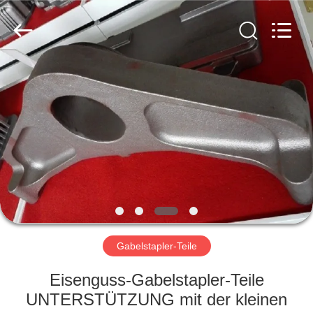
&
Forging
Factory.
All
Rights
Reserved.
Developed
by
HAUS
ECER
PRODUKTE
ÜBER
UNS
FABRIK-
AUSFLUG
Gabelstapler-Teile
Eisenguss-Gabelstapler-Teile
QUALITÄTSKONTROLLE
UNTERSTÜTZUNG mit der kleinen