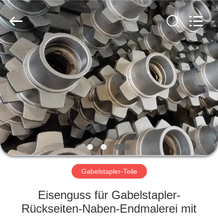
Casting
&
Forging
Factory.
All
Rights
Reserved.
Developed
HAUS
by
ECER
PRODUKTE
ÜBER
UNS
FABRIK-
AUSFLUG
Gabelstapler-Teile
Eisenguss für Gabelstapler-
QUALITÄTSKONTROLLE
Rückseiten-Naben-Endmalerei mit