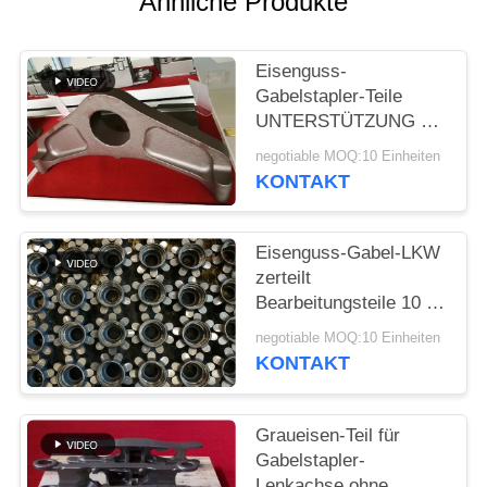
Ähnliche Produkte
SITEMAP
Eisenguss-
Gabelstapler-Teile
PRIVACY
UNTERSTÜTZUNG mit
POLICY
der kleinen Menge
negotiable MOQ:10 Einheiten
annehmbar
KONTAKT
Eisenguss-Gabel-LKW
zerteilt
Bearbeitungsteile 10 -
verfügbares Soem
negotiable MOQ:10 Einheiten
80kg
KONTAKT
Graueisen-Teil für
Gabelstapler-
Lenkachse ohne