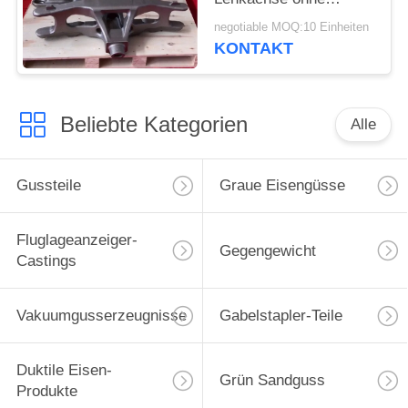
Klimadruck
negotiable MOQ:10 Einheiten
KONTAKT
Beliebte Kategorien
Alle
Gussteile
Graue Eisengüsse
Fluglageanzeiger-
Gegengewicht
Castings
Vakuumgusserzeugnisse
Gabelstapler-Teile
Duktile Eisen-
Grün Sandguss
Produkte