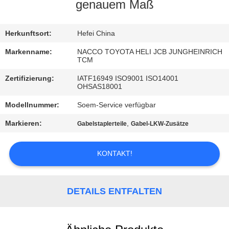
genauem Maß
TRETEN
SIE
Herkunftsort:
Hefei China
MIT
Markenname:
NACCO TOYOTA HELI JCB JUNGHEINRICH
TCM
UNS
Zertifizierung:
IATF16949 ISO9001 ISO14001
IN
OHSAS18001
VERBINDUNG
Modellnummer:
Soem-Service verfügbar
Markieren:
,
Gabelstaplerteile
Gabel-LKW-Zusätze
NACHRICHTEN
KONTAKT!
FORDERN
SIE
DETAILS ENTFALTEN
EIN
ZITAT