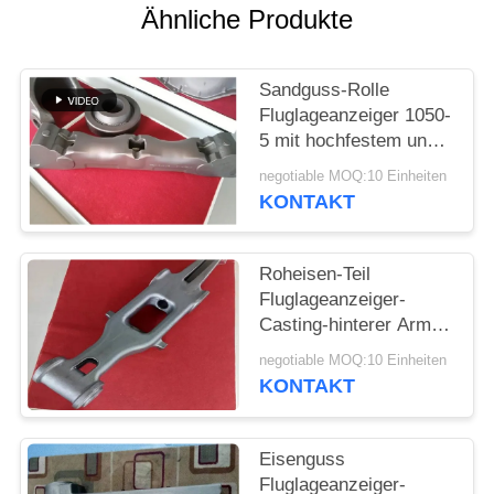
Ähnliche Produkte
SITEMAP
Sandguss-Rolle
PRIVACY
Fluglageanzeiger 1050-
5 mit hochfestem und
POLICY
Härte
negotiable MOQ:10 Einheiten
KONTAKT
Roheisen-Teil
Fluglageanzeiger-
Casting-hinterer Arm
Fluglageanzeiger 1050-
negotiable MOQ:10 Einheiten
4 mit hochfestem und
KONTAKT
Härte
Eisenguss
Fluglageanzeiger-