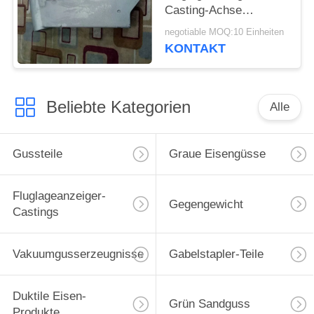
Casting-Achse
Fluglageanzeiger 1050-
negotiable MOQ:10 Einheiten
3 mit hochfestem und
KONTAKT
Härte
Beliebte Kategorien
Alle
Gussteile
Graue Eisengüsse
Fluglageanzeiger-
Gegengewicht
Castings
Vakuumgusserzeugnisse
Gabelstapler-Teile
Duktile Eisen-
Grün Sandguss
Produkte