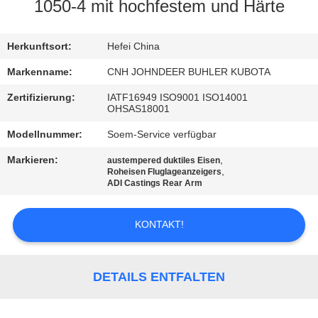
1050-4 mit hochfestem und Härte
TRETEN
SIE
Herkunftsort:
Hefei China
MIT
Markenname:
CNH JOHNDEER BUHLER KUBOTA
UNS
Zertifizierung:
IATF16949 ISO9001 ISO14001
OHSAS18001
IN
Modellnummer:
Soem-Service verfügbar
VERBINDUNG
Markieren:
,
austempered duktiles Eisen
,
Roheisen Fluglageanzeigers
NACHRICHTEN
ADI Castings Rear Arm
KONTAKT!
FORDERN
SIE
EIN
DETAILS ENTFALTEN
ZITAT