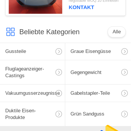
negotiable MOQ:10 Einheiten
Maschinerie/des
KONTAKT
Fahrzeugs
Beliebte Kategorien
Alle
Gussteile
Graue Eisengüsse
Fluglageanzeiger-
Gegengewicht
Castings
Vakuumgusserzeugnisse
Gabelstapler-Teile
Duktile Eisen-
Grün Sandguss
Produkte