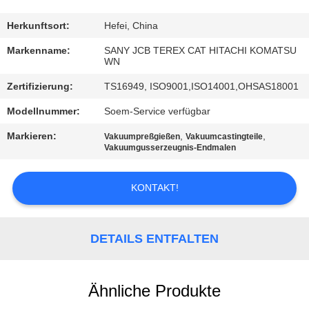
TRETEN
Herkunftsort:
Hefei, China
SIE
Markenname:
SANY JCB TEREX CAT HITACHI KOMATSU
WN
MIT
Zertifizierung:
TS16949, ISO9001,ISO14001,OHSAS18001
UNS
Modellnummer:
Soem-Service verfügbar
IN
VERBINDUNG
Markieren:
,
,
Vakuumpreßgießen
Vakuumcastingteile
Vakuumgusserzeugnis-Endmalen
NACHRICHTEN
KONTAKT!
FORDERN
DETAILS ENTFALTEN
SIE
EIN
Ähnliche Produkte
ZITAT