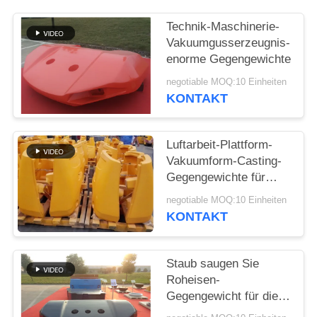
SITEMAP
Technik-Maschinerie-
Vakuumgusserzeugnis-
enorme Gegengewichte
PRIVACY
negotiable MOQ:10 Einheiten
POLICY
KONTAKT
Luftarbeit-Plattform-
Vakuumform-Casting-
Gegengewichte für
Schwerlastwagen
negotiable MOQ:10 Einheiten
KONTAKT
Staub saugen Sie
Roheisen-
Gegengewicht für die
Technik der