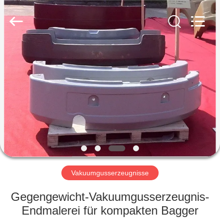
&
Forging
Factory.
All
Rights
Reserved.
Developed
by
HAUS
ECER
PRODUKTE
ÜBER
UNS
FABRIK-
AUSFLUG
Vakuumgusserzeugnisse
Gegengewicht-Vakuumgusserzeugnis-
QUALITÄTSKONTROLLE
Endmalerei für kompakten Bagger