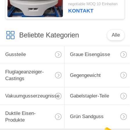
Forstwirtschafts-Bahn-
negotiable MOQ:10 Einheiten
Erntemaschinen
KONTAKT
Beliebte Kategorien
Alle
Gussteile
Graue Eisengüsse
Fluglageanzeiger-
Gegengewicht
Castings
Vakuumgusserzeugnisse
Gabelstapler-Teile
Duktile Eisen-
Grün Sandguss
Produkte