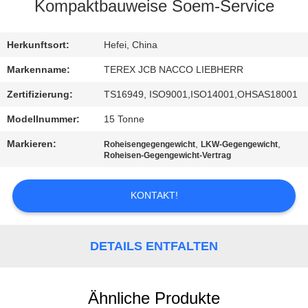
Kompaktbauweise Soem-Service
TRETEN
SIE
Herkunftsort:
Hefei, China
MIT
Markenname:
TEREX JCB NACCO LIEBHERR
UNS
Zertifizierung:
TS16949, ISO9001,ISO14001,OHSAS18001
IN
Modellnummer:
15 Tonne
VERBINDUNG
Markieren:
,
,
Roheisengegengewicht
LKW-Gegengewicht
Roheisen-Gegengewicht-Vertrag
NACHRICHTEN
KONTAKT!
FORDERN
SIE
DETAILS ENTFALTEN
EIN
ZITAT
Ähnliche Produkte