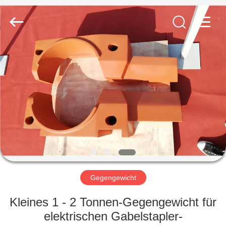
&
Forging
Factory.
All
Rights
Reserved.
Developed
by
HAUS
ECER
PRODUKTE
ÜBER
UNS
FABRIK-
AUSFLUG
Gegengewicht
Kleines 1 - 2 Tonnen-Gegengewicht für
QUALITÄTSKONTROLLE
elektrischen Gabelstapler-