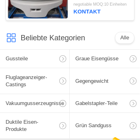
Forstwirtschafts-Bahn-
negotiable MOQ:10 Einheiten
Erntemaschinen
KONTAKT
Beliebte Kategorien
Alle
Gussteile
Graue Eisengüsse
Fluglageanzeiger-
Gegengewicht
Castings
Vakuumgusserzeugnisse
Gabelstapler-Teile
Duktile Eisen-
Grün Sandguss
Produkte