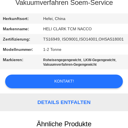
Vakuumverfahren Soem-Service
TRETEN
SIE
Herkunftsort:
Hefei, China
MIT
Markenname:
HELI CLARK TCM NACCO
UNS
Zertifizierung:
TS16949, ISO9001,ISO14001,OHSAS18001
IN
Modellnummer:
1-2 Tonne
VERBINDUNG
Markieren:
,
,
Roheisengegengewicht
LKW-Gegengewicht
Vakuumverfahren-Gegengewicht
NACHRICHTEN
KONTAKT!
FORDERN
SIE
DETAILS ENTFALTEN
EIN
ZITAT
Ähnliche Produkte