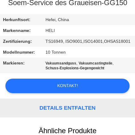
Soem-Service des Graueisen-GG150
TRETEN
SIE
Herkunftsort:
Hefei, China
MIT
Markenname:
HELI
UNS
Zertifizierung:
TS16949, ISO9001,ISO14001,OHSAS18001
IN
Modellnummer:
10 Tonnen
VERBINDUNG
Markieren:
,
,
Vakuumsandguss
Vakuumcastingteile
Schuss-Explosions-Gegengewicht
NACHRICHTEN
KONTAKT!
FORDERN
SIE
DETAILS ENTFALTEN
EIN
ZITAT
Ähnliche Produkte