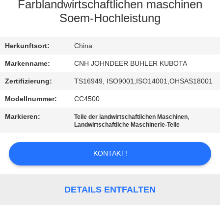
Farblandwirtschaftlichen maschinen
TRETEN
Soem-Hochleistung
SIE
Herkunftsort:
China
MIT
UNS
Markenname:
CNH JOHNDEER BUHLER KUBOTA
IN
Zertifizierung:
TS16949, ISO9001,ISO14001,OHSAS18001
VERBINDUNG
Modellnummer:
CC4500
Markieren:
,
Teile der landwirtschaftlichen Maschinen
Landwirtschaftliche Maschinerie-Teile
NACHRICHTEN
KONTAKT!
FORDERN
SIE
DETAILS ENTFALTEN
EIN
ZITAT