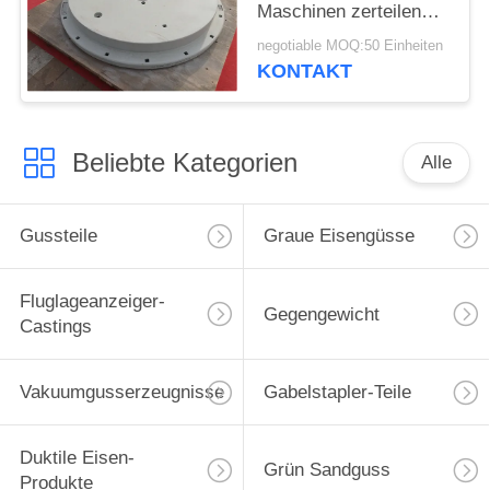
Maschinen zerteilen
Vakuumlinie Rad-
negotiable MOQ:50 Einheiten
Gegengewichte
KONTAKT
Beliebte Kategorien
Alle
Gussteile
Graue Eisengüsse
Fluglageanzeiger-
Gegengewicht
Castings
Vakuumgusserzeugnisse
Gabelstapler-Teile
Duktile Eisen-
Grün Sandguss
Produkte