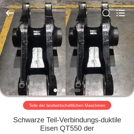
Hefei
Casting
&
Forging
Factory.
All
Rights
Reserved.
HAUS
Developed
by
ECER
PRODUKTE
ÜBER
UNS
FABRIK-
AUSFLUG
Teile der landwirtschaftlichen Maschinen
Schwarze Teil-Verbindungs-duktile
QUALITÄTSKONTROLLE
Eisen QT550 der