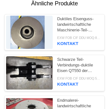
Ähnliche Produkte
SITEMAP
Duktiles Eisenguss-
PRIVACY
landwirtschaftliche
Maschinerie-Teil-
POLICY
Standardgröße Soem-
EXW FOB CIF DDU MOQ:80 Einheiten
ODM
KONTAKT
Schwarze Teil-
Verbindungs-duktile
Eisen QT550 der
Farblandwirtschaftlichen
EXW FOB CIF DDU MOQ:50 Einheiten
maschinen Soem-
KONTAKT
Hochleistung
Endmalerei-
landwirtschaftliche