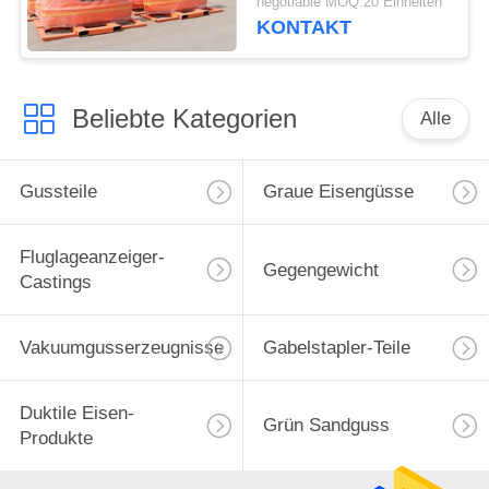
negotiable MOQ:20 Einheiten
KONTAKT
Beliebte Kategorien
Alle
Gussteile
Graue Eisengüsse
Fluglageanzeiger-
Gegengewicht
Castings
Vakuumgusserzeugnisse
Gabelstapler-Teile
Duktile Eisen-
Grün Sandguss
Produkte