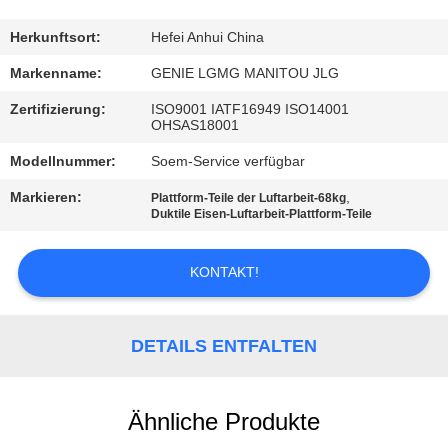
TRETEN
Herkunftsort:
Hefei Anhui China
SIE
Markenname:
GENIE LGMG MANITOU JLG
MIT
Zertifizierung:
ISO9001 IATF16949 ISO14001
OHSAS18001
UNS
Modellnummer:
Soem-Service verfügbar
IN
VERBINDUNG
Markieren:
,
Plattform-Teile der Luftarbeit-68kg
Duktile Eisen-Luftarbeit-Plattform-Teile
NACHRICHTEN
KONTAKT!
FORDERN
DETAILS ENTFALTEN
SIE
EIN
Ähnliche Produkte
ZITAT