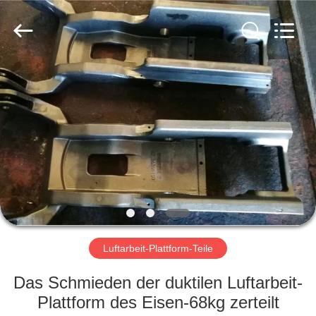
Casting
&
Forging
Factory.
All
Rights
Reserved.
Developed
HAUS
by
ECER
PRODUKTE
ÜBER
UNS
FABRIK-
AUSFLUG
Luftarbeit-Plattform-Teile
Das Schmieden der duktilen Luftarbeit-
QUALITÄTSKONTROLLE
Plattform des Eisen-68kg zerteilt