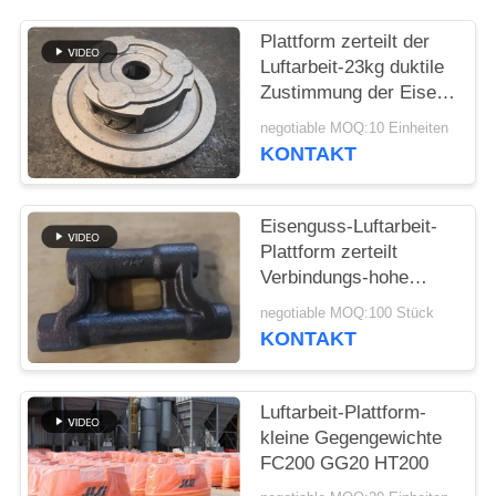
SITEMAP
Plattform zerteilt der
Luftarbeit-23kg duktile
Zustimmung der Eisen-
PRIVACY
Produkt-PHC ISO9001
negotiable MOQ:10 Einheiten
POLICY
KONTAKT
Eisenguss-Luftarbeit-
Plattform zerteilt
Verbindungs-hohe
Casting-Qualität mit
negotiable MOQ:100 Stück
PPMs 1000
KONTAKT
Luftarbeit-Plattform-
kleine Gegengewichte
FC200 GG20 HT200