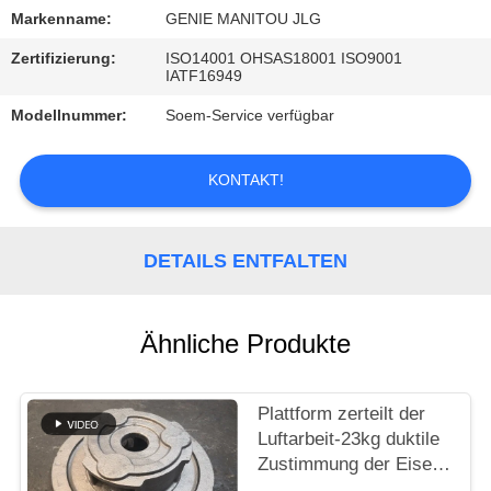
Markenname:
GENIE MANITOU JLG
TRETEN
Zertifizierung:
ISO14001 OHSAS18001 ISO9001
SIE
IATF16949
MIT
Modellnummer:
Soem-Service verfügbar
UNS
IN
KONTAKT!
VERBINDUNG
DETAILS ENTFALTEN
NACHRICHTEN
Ähnliche Produkte
FORDERN
SIE
Plattform zerteilt der
EIN
Luftarbeit-23kg duktile
ZITAT
Zustimmung der Eisen-
Produkt-PHC ISO9001