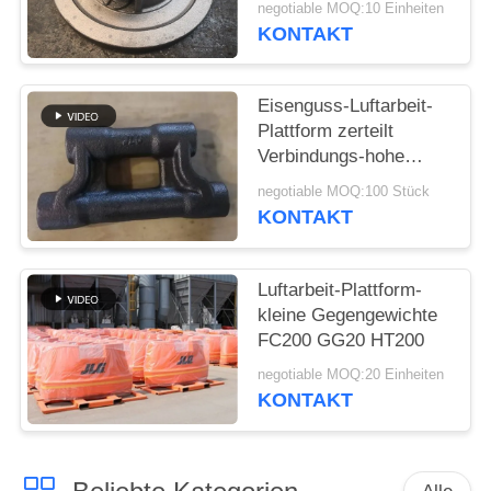
negotiable MOQ:10 Einheiten
KONTAKT
SITEMAP
Eisenguss-Luftarbeit-
PRIVACY
Plattform zerteilt
POLICY
Verbindungs-hohe
Casting-Qualität mit
negotiable MOQ:100 Stück
PPMs 1000
KONTAKT
Luftarbeit-Plattform-
kleine Gegengewichte
FC200 GG20 HT200
negotiable MOQ:20 Einheiten
KONTAKT