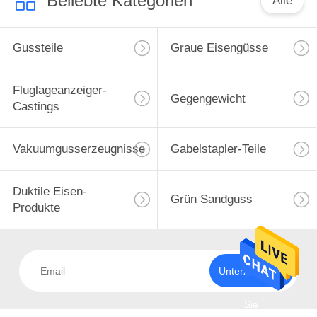
Beliebte Kategorien
Alle
Gussteile
Graue Eisengüsse
Fluglageanzeiger-
Gegengewicht
Castings
Vakuumgusserzeugnisse
Gabelstapler-Teile
Duktile Eisen-
Grün Sandguss
Produkte
Unterzeichnen
Sie