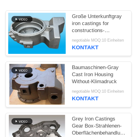
SITEMAP
Große Unterkunftgray
iron castings for
PRIVACY
constructions-
Maschinerie
POLICY
negotiable MOQ:10 Einheiten
KONTAKT
Baumaschinen-Gray
Cast Iron Housing
Without-Klimadruck
negotiable MOQ:10 Einheiten
KONTAKT
Grey Iron Castings
Gear Box-Strahlenen-
Oberflächenbehandlungs-