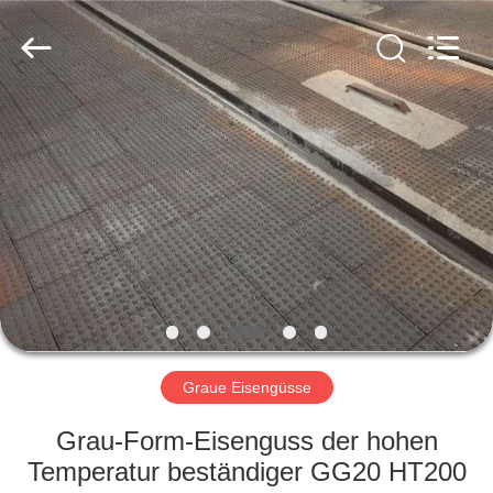
&
Forging
Factory.
All
Rights
Reserved.
Developed
by
HAUS
ECER
PRODUKTE
ÜBER
UNS
FABRIK-
AUSFLUG
Graue Eisengüsse
Grau-Form-Eisenguss der hohen
QUALITÄTSKONTROLLE
Temperatur beständiger GG20 HT200