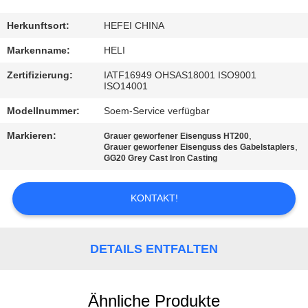
TRETEN
Herkunftsort:
HEFEI CHINA
SIE
Markenname:
HELI
MIT
Zertifizierung:
IATF16949 OHSAS18001 ISO9001
ISO14001
UNS
Modellnummer:
Soem-Service verfügbar
IN
VERBINDUNG
Markieren:
,
Grauer geworfener Eisenguss HT200
,
Grauer geworfener Eisenguss des Gabelstaplers
GG20 Grey Cast Iron Casting
NACHRICHTEN
KONTAKT!
FORDERN
SIE
DETAILS ENTFALTEN
EIN
ZITAT
Ähnliche Produkte