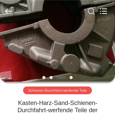
&
Forging
Factory.
All
Rights
Reserved.
Developed
by
HAUS
ECER
PRODUKTE
ÜBER
UNS
FABRIK-
AUSFLUG
Schienen-Durchfahrt-werfende Teile
Kasten-Harz-Sand-Schienen-
QUALITÄTSKONTROLLE
Durchfahrt-werfende Teile der