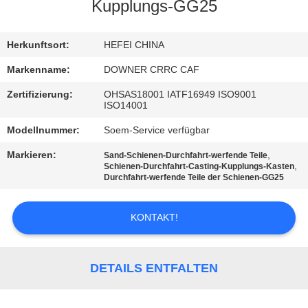
Kupplungs-GG25
TRETEN
SIE
Herkunftsort:
HEFEI CHINA
MIT
Markenname:
DOWNER CRRC CAF
UNS
Zertifizierung:
OHSAS18001 IATF16949 ISO9001
ISO14001
IN
Modellnummer:
Soem-Service verfügbar
VERBINDUNG
Markieren:
,
Sand-Schienen-Durchfahrt-werfende Teile
,
Schienen-Durchfahrt-Casting-Kupplungs-Kasten
NACHRICHTEN
Durchfahrt-werfende Teile der Schienen-GG25
KONTAKT!
FORDERN
SIE
EIN
DETAILS ENTFALTEN
ZITAT