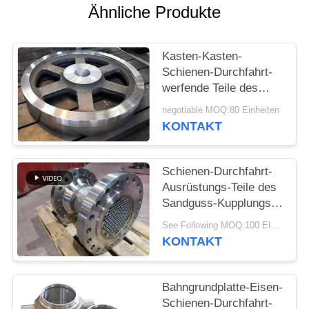
Ähnliche Produkte
SITEMAP
Kasten-Kasten-
PRIVACY
Schienen-Durchfahrt-
werfende Teile des
POLICY
Getriebe-99kg
negotiable MOQ:80 Einheiten
KONTAKT
Schienen-Durchfahrt-
Ausrüstungs-Teile des
Sandguss-Kupplungs-
Kasten-FC300
See Following MOQ:100 EINHEITEN
KONTAKT
Bahngrundplatte-Eisen-
Schienen-Durchfahrt-