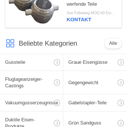
werfende Teile
See Following MOQ:60 Einheiten
KONTAKT
Beliebte Kategorien
Alle
Gussteile
Graue Eisengüsse
Fluglageanzeiger-
Gegengewicht
Castings
Vakuumgusserzeugnisse
Gabelstapler-Teile
Duktile Eisen-
Grün Sandguss
Produkte