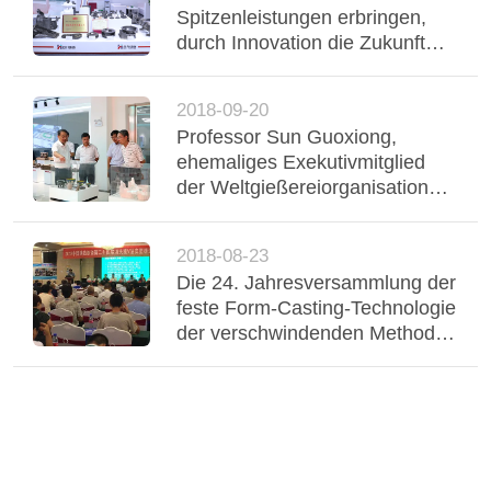
Spitzenleistungen erbringen,
durch Innovation die Zukunft
vorantreiben – HELI Foundry
präsentiert sich auf der China
2018-09-20
International Foundry Expo
Professor Sun Guoxiong,
ehemaliges Exekutivmitglied
der Weltgießereiorganisation
und seine Delegation kam,
Schmieden zu besuchen und
2018-08-23
auszutauschen
Die 24. Jahresversammlung der
feste Form-Casting-Technologie
der verschwindenden Methode
der Form-V fand in Fujian statt -
- Unsere Fabrik gewann einen
guten Preis