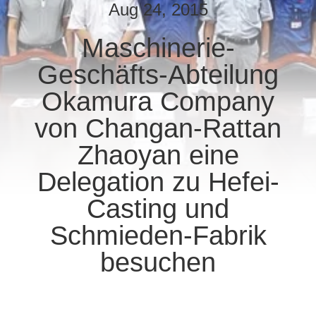
Aug 24, 2015
TRETEN
Maschinerie-
SIE
Geschäfts-Abteilung
MIT
UNS
Okamura Company
IN
von Changan-Rattan
VERBINDUNG
Zhaoyan eine
Delegation zu Hefei-
NACHRICHTEN
Casting und
Schmieden-Fabrik
FORDERN
SIE
besuchen
EIN
ZITAT