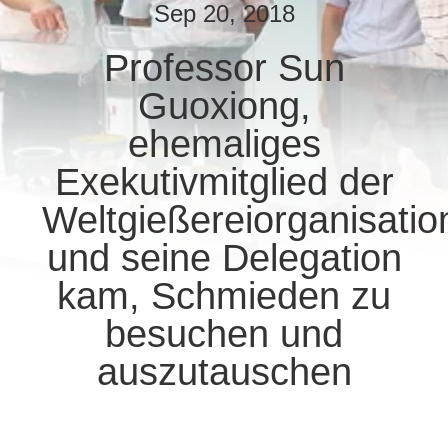
Sep 20, 2018
TRETEN
Professor Sun
SIE
Guoxiong,
MIT
UNS
ehemaliges
IN
Exekutivmitglied der
VERBINDUNG
Weltgießereiorganisatio
und seine Delegation
NACHRICHTEN
kam, Schmieden zu
besuchen und
FORDERN
SIE
auszutauschen
EIN
ZITAT