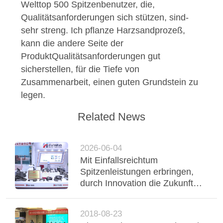
Welttop 500 Spitzenbenutzer, die,
Qualitätsanforderungen sich stützen, sind-
sehr streng.
Ich pflanze Harzsandprozeß,
kann die andere Seite der
ProduktQualitätsanforderungen gut
sicherstellen, für die Tiefe von
Zusammenarbeit, einen guten Grundstein zu
legen.
Related News
2026-06-04
Mit Einfallsreichtum
Spitzenleistungen erbringen,
durch Innovation die Zukunft
vorantreiben – HELI Foundry
präsentiert sich auf der China
2018-08-23
International Foundry Expo