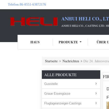
Telefon:
86-0551-63872176
ANHUI HELI CO., L
ANHUI HELI CO., CASTING LTD. 
HAUS
PRODUKTE
ÜBER 
Startseite
Nachrichten
Die 24. Jahresversam
ALLE PRODUKTE
FI
Gussteile
D
Graue Eisengüsse
F
Fluglageanzeiger-Castings