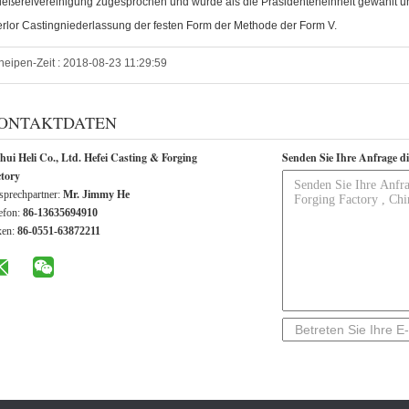
ießereivereinigung zugesprochen und wurde als die Präsidenteneinheit gewählt un
erlor Castingniederlassung der festen Form der Methode der Form V.
neipen-Zeit : 2018-08-23 11:29:59
ONTAKTDATEN
ui Heli Co., Ltd. Hefei Casting & Forging
Senden Sie Ihre Anfrage d
ctory
prechpartner:
Mr. Jimmy He
efon:
86-13635694910
xen:
86-0551-63872211