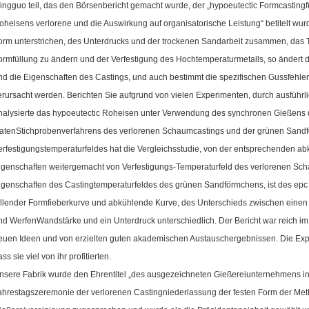
ingguo teil, das den Börsenbericht gemacht wurde, der „hypoeutectic Formcastingf
oheisens verlorene und die Auswirkung auf organisatorische Leistung“ betitelt wur
orm unterstrichen, des Unterdrucks und der trockenen Sandarbeit zusammen, das 
ormfüllung zu ändern und der Verfestigung des Hochtemperaturmetalls, so ändert 
nd die Eigenschaften des Castings, und auch bestimmt die spezifischen Gussfehl
erursacht werden.
Berichten Sie aufgrund von vielen Experimenten, durch ausführl
nalysierte das hypoeutectic Roheisen unter Verwendung des synchronen Gießens
atenStichprobenverfahrens des verlorenen Schaumcastings und der grünen Sandf
erfestigungstemperaturfeldes hat die Vergleichsstudie, von der entsprechenden a
igenschaften weitergemacht von Verfestigungs-Temperaturfeld des verlorenen Sch
igenschaften des Castingtemperaturfeldes des grünen Sandförmchens, ist des epc
üllender Formfieberkurve und abkühlende Kurve, des Unterschieds zwischen einen P
nd WerfenWandstärke und ein Unterdruck unterschiedlich.
Der Bericht war reich im
euen Ideen und von erzielten guten akademischen Austauschergebnissen. Die Expe
ss sie viel von ihr profitierten.
nsere Fabrik wurde den Ehrentitel „des ausgezeichneten Gießereiunternehmens in d
ahrestagszeremonie der verlorenen Castingniederlassung der festen Form der Met