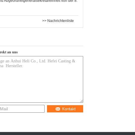
d Abgeordnetgeneralsekretäreinheit von der 8.
>> Nachrichtenliste
irekt an uns
Kontakt