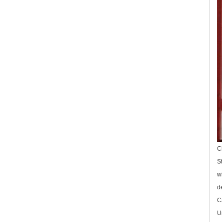
C
S
w
d
C
U