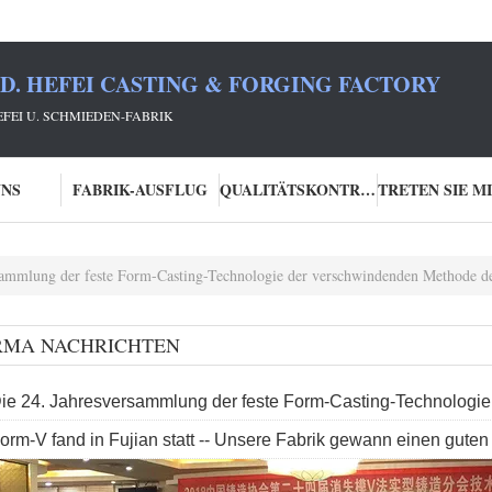
TD. HEFEI CASTING & FORGING FACTORY
HEFEI U. SCHMIEDEN-FABRIK
UNS
FABRIK-AUSFLUG
QUALITÄTSKONTROLLE
mlung der feste Form-Casting-Technologie der verschwindenden Methode der Form-V fand in Fu
RMA NACHRICHTEN
ie 24. Jahresversammlung der feste Form-Casting-Technologi
orm-V fand in Fujian statt -- Unsere Fabrik gewann einen guten