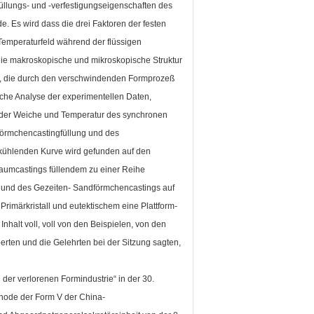
üllungs- und -verfestigungseigenschaften des
de.
Es wird dass die drei Faktoren der festen
Temperaturfeld während der flüssigen
die makroskopische und mikroskopische Struktur
er, die durch den verschwindenden Formprozeß
iche Analyse der experimentellen Daten,
 der Weiche und Temperatur des synchronen
örmchencastingfüllung und des
bkühlenden Kurve wird gefunden auf den
aumcastings füllendem zu einer Reihe
 und des Gezeiten- Sandförmchencastings auf
rimärkristall und eutektischem eine Plattform-
 Inhalt voll, voll von den Beispielen, von den
rten und die Gelehrten bei der Sitzung sagten,
er verlorenen Formindustrie“ in der 30.
hode der Form V der China-