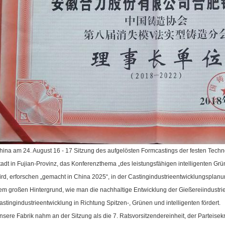
hina am 24. August 16 - 17 Sitzung des aufgelösten Formcastings der festen Tech
tadt in Fujian-Provinz, das Konferenzthema „des leistungsfähigen intelligenten Gr
ird, erforschen „gemacht in China 2025“, in der Castingindustrieentwicklungsplanung
em großen Hintergrund, wie man die nachhaltige Entwicklung der Gießereiindustrie
astingindustrieentwicklung in Richtung Spitzen-, Grünen und intelligenten fördert.
nsere Fabrik nahm an der Sitzung als die 7. Ratsvorsitzendereinheit, der Parteisekre