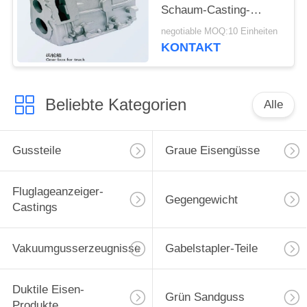
Schaum-Casting-
Kupplung für
negotiable MOQ:10 Einheiten
Minibagger
KONTAKT
Beliebte Kategorien
Alle
Gussteile
Graue Eisengüsse
Fluglageanzeiger-
Gegengewicht
Castings
Vakuumgusserzeugnisse
Gabelstapler-Teile
Duktile Eisen-
Grün Sandguss
Produkte