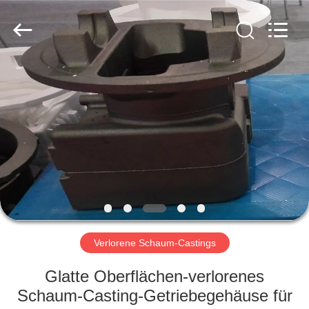
Casting
&
Forging
Factory.
All
Rights
Reserved.
Developed
HAUS
by
ECER
PRODUKTE
ÜBER
UNS
FABRIK-
AUSFLUG
Verlorene Schaum-Castings
Glatte Oberflächen-verlorenes
QUALITÄTSKONTROLLE
Schaum-Casting-Getriebegehäuse für