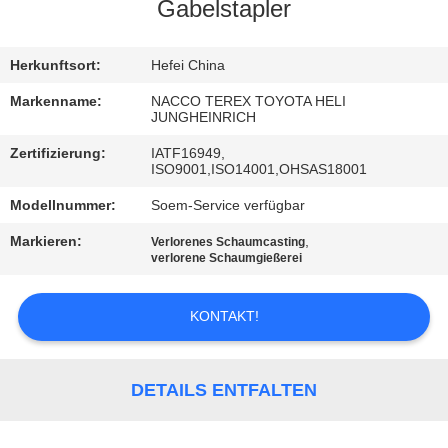
Gabelstapler
TRETEN
SIE
Herkunftsort:
Hefei China
MIT
Markenname:
NACCO TEREX TOYOTA HELI
JUNGHEINRICH
UNS
Zertifizierung:
IATF16949,
IN
ISO9001,ISO14001,OHSAS18001
VERBINDUNG
Modellnummer:
Soem-Service verfügbar
Markieren:
,
Verlorenes Schaumcasting
NACHRICHTEN
verlorene Schaumgießerei
KONTAKT!
FORDERN
SIE
EIN
DETAILS ENTFALTEN
ZITAT