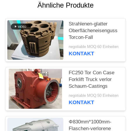
Ähnliche Produkte
SITEMAP
Strahlenen-glatter
PRIVACY
Oberflächeneisenguss
Torcon-Fall
POLICY
negotiable MOQ:60 Einheiten
KONTAKT
FC250 Tor Con Case
Forklift Truck verlor
Schaum-Castings
negotiable MOQ:50 Einheiten
KONTAKT
Φ830mm*1000mm-
Flaschen-verlorene