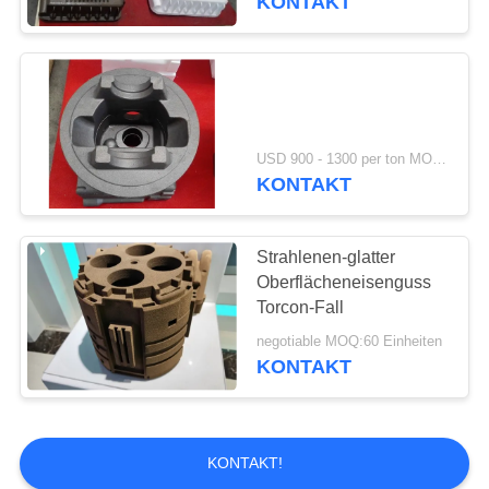
KONTAKT
USD 900 - 1300 per ton MOQ:10 Einheiten
KONTAKT
Strahlenen-glatter
Oberflächeneisenguss
Torcon-Fall
negotiable MOQ:60 Einheiten
KONTAKT
KONTAKT!