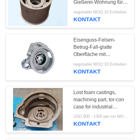
Gießerei-Wohnung für
landwirtschaftliche
negotiable MOQ:10 Einheiten
Maschinerie
KONTAKT
Eisenguss-Felsen-
Betrug-Fall-glatte
Oberfläche mit
Strahlenen-
negotiable MOQ:10 Einheiten
Oberflächenbehandlung
KONTAKT
Lost foam castings,
machining part, tor-con
case for industrial
vehicles, for forklift truck
USD 900 - 1300 per ton MOQ:10 Einheiten
KONTAKT