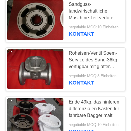
Sandguss-
landwirtschaftliche
Maschine-Teil-verlorene
Schaum-Castings, die
negotiable MOQ:10 Einheiten
genaues Maß
KONTAKT
unterbringen
Roheisen-Ventil Soem-
Service des Sand-36kg
verfügbar mit glatter
Oberfläche
negotiable MOQ:8 Einheiten
KONTAKT
Ende 49kg, das hinteren
differenzialen Kasten für
fahrbare Bagger malt
negotiable MOQ:10 Einheiten