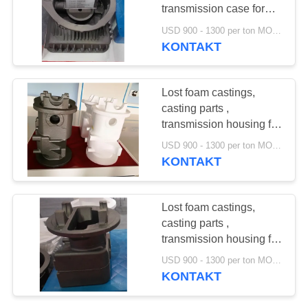
transmission case for
SITEMAP
forklift truck ,
USD 900 - 1300 per ton MOQ:10 Einheiten
engineering machinery
KONTAKT
PRIVACY
POLICY
Lost foam castings,
casting parts ,
transmission housing for
forklift truck ,
USD 900 - 1300 per ton MOQ:10 Einheiten
engineering machinery
KONTAKT
Lost foam castings,
casting parts ,
transmission housing for
forklift truck
USD 900 - 1300 per ton MOQ:10 Einheiten
KONTAKT