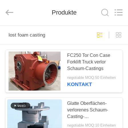
&
Forging
Factory.
Produkte
All
Rights
Reserved.
Developed
by
HAUS
ECER
lost foam casting
PRODUKTE
FC250 Tor Con Case
Forklift Truck verlor
ÜBER
Schaum-Castings
UNS
negotiable MOQ:50 Einheiten
KONTAKT
FABRIK-
AUSFLUG
Glatte Oberflächen-
verlorenes Schaum-
Casting-
QUALITÄTSKONTROLLE
Getriebegehäuse für
negotiable MOQ:10 Einheiten