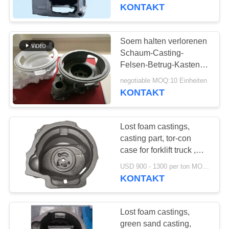
Gabelstapler
KONTAKT
TRETEN
SIE
Soem halten verlorenen
MIT
Schaum-Casting-
Felsen-Betrug-Kasten
UNS
für Baumaschinen
negotiable MOQ:10 Einheiten
IN
instand
KONTAKT
VERBINDUNG
Lost foam castings,
NACHRICHTEN
casting part, tor-con
case for forklift truck ,
industrial vehicles,
FORDERN
USD 900 - 1300 per ton MOQ:10 Einheiten
construction machinery
KONTAKT
SIE
EIN
Lost foam castings,
ZITAT
green sand casting,