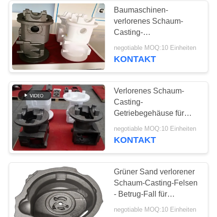
Baumaschinen-
verlorenes Schaum-
Casting-
Getriebegehäuse mit
negotiable MOQ:10 Einheiten
genauem Maß
KONTAKT
Verlorenes Schaum-
Casting-
Getriebegehäuse für
Gabelstapler mit
negotiable MOQ:10 Einheiten
Endmalerei
KONTAKT
Grüner Sand verlorener
Schaum-Casting-Felsen
- Betrug-Fall für
Schwerlastwagen
negotiable MOQ:10 Einheiten