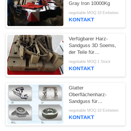
Gray Iron 10000Kg
SITEMAP
negotiable MOQ:10 Einheiten
KONTAKT
PRIVACY
POLICY
Verfügbarer Harz-
Sandguss 3D Soems,
der Teile für
Baumaschinen druckt
negotiable MOQ:1 Stück
KONTAKT
Glatter
Oberflächenharz-
Sandguss für
landwirtschaftliche
negotiable MOQ:10 Einheiten
Maschinerie ISO-
KONTAKT
Zertifikat