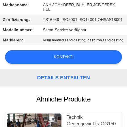
Markenname:
CNH JOHNDEER, BUHLER,JCB TEREX
TRETEN
HELI
SIE
Zertifizierung:
TS16949, ISO9001,ISO14001,OHSAS18001
MIT
Modellnummer:
Soem-Service verfügbar.
UNS
Markieren:
,
resin bonded sand casting
cast iron sand casting
IN
VERBINDUNG
KONTAKT!
NACHRICHTEN
DETAILS ENTFALTEN
FORDERN
Ähnliche Produkte
SIE
EIN
Technik
ZITAT
Gegengewichts GG150