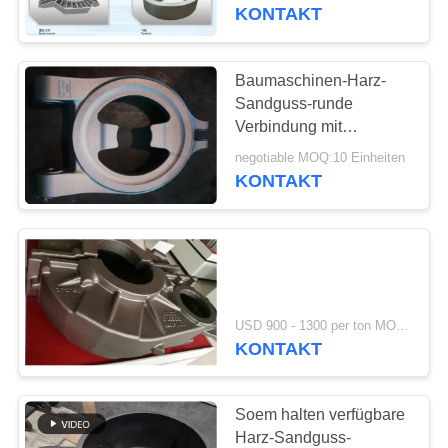
Zertifikat
KONTAKT
TRETEN
SIE
Baumaschinen-Harz-
MIT
Sandguss-runde
Verbindung mit
UNS
Strahlenen-Oberfläche
negotiable MOQ:10 Einheiten
IN
KONTAKT
VERBINDUNG
NACHRICHTEN
FORDERN
USD 900 - 1300 per ton MOQ:10 Einheiten
KONTAKT
SIE
EIN
Soem halten verfügbare
ZITAT
Harz-Sandguss-