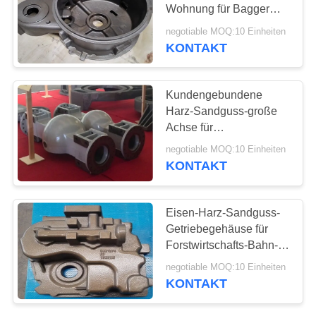
Wohnung für Bagger
SITEMAP
instand
negotiable MOQ:10 Einheiten
KONTAKT
PRIVACY
POLICY
Kundengebundene
Harz-Sandguss-große
Achse für
landwirtschaftliche
negotiable MOQ:10 Einheiten
Maschinerie
KONTAKT
Eisen-Harz-Sandguss-
Getriebegehäuse für
Forstwirtschafts-Bahn-
Erntemaschinen
negotiable MOQ:10 Einheiten
KONTAKT