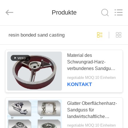
&
Forging
Factory.
Produkte
All
Rights
Reserved.
Developed
by
HAUS
ECER
resin bonded sand casting
PRODUKTE
Material des
Schwungrad-Harz-
ÜBER
verbundenes Sandguss-
UNS
FCD550 GGG55 mit
negotiable MOQ:10 Einheiten
glatter Oberfläche
KONTAKT
FABRIK-
AUSFLUG
Glatter Oberflächenharz-
Sandguss für
landwirtschaftliche
QUALITÄTSKONTROLLE
Maschinerie ISO-
negotiable MOQ:10 Einheiten