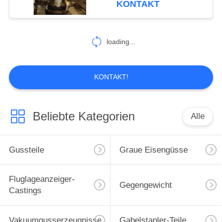
KONTAKT
loading...
KONTAKT!
Beliebte Kategorien
Alle
Gussteile
Graue Eisengüsse
Fluglageanzeiger-
Gegengewicht
Castings
Vakuumgusserzeugnisse
Gabelstapler-Teile