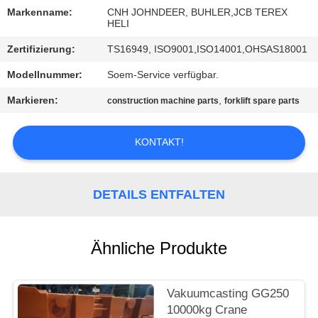
Markenname:
CNH JOHNDEER, BUHLER,JCB TEREX
TRETEN
HELI
SIE
Zertifizierung:
TS16949, ISO9001,ISO14001,OHSAS18001
MIT
Modellnummer:
Soem-Service verfügbar.
UNS
Markieren:
,
construction machine parts
forklift spare parts
IN
VERBINDUNG
KONTAKT!
NACHRICHTEN
DETAILS ENTFALTEN
FORDERN
Ähnliche Produkte
SIE
EIN
Vakuumcasting GG250
ZITAT
10000kg Crane