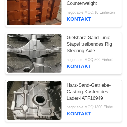
Counterweight
SITEMAP
negotiable MOQ:10 Einheiten
KONTAKT
PRIVACY
POLICY
Gießharz-Sand-Linie
Stapel treibendes Rig
Steering Axle
negotiable MOQ:500 Einheiten
KONTAKT
Harz-Sand-Getriebe-
Casting-Kasten des
Lader-IATF16949
negotiable MOQ:1800 Einheiten
KONTAKT