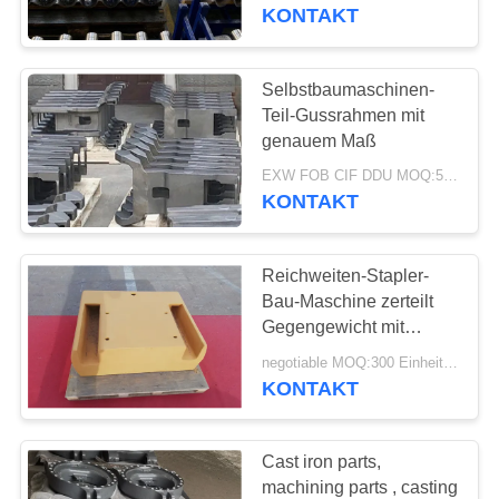
KONTAKT
TRETEN
SIE
Selbstbaumaschinen-
MIT
Teil-Gussrahmen mit
genauem Maß
UNS
EXW FOB CIF DDU MOQ:50 Einheiten
IN
KONTAKT
VERBINDUNG
Reichweiten-Stapler-
NACHRICHTEN
Bau-Maschine zerteilt
Gegengewicht mit
Soem-Service
FORDERN
negotiable MOQ:300 Einheiten
KONTAKT
SIE
EIN
Cast iron parts,
ZITAT
machining parts , casting