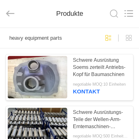
&
Forging
Factory.
Produkte
All
Rights
Reserved.
Developed
by
HAUS
ECER
heavy equipment parts
PRODUKTE
Schwere Ausrüstung
Soems zerteilt Antriebs-
ÜBER
Kopf für Baumaschinen
UNS
negotiable MOQ:10 Einheiten
KONTAKT
FABRIK-
AUSFLUG
Schwere Ausrüstungs-
Teile der Wellen-Arm-
Erntemaschinen-
QUALITÄTSKONTROLLE
IATF16949
negotiable MOQ:500 Einheiten