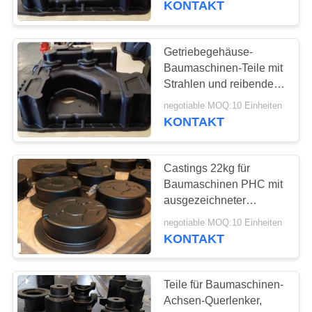
KONTAKT
Getriebegehäuse-
Baumaschinen-Teile mit
Strahlen und reibendem
Ende
negotiable MOQ:10 Einheiten
KONTAKT
Castings 22kg für
Baumaschinen PHC mit
ausgezeichneter
Endbeschichtung
negotiable MOQ:10 Einheiten
KONTAKT
Teile für Baumaschinen-
Achsen-Querlenker,