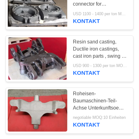
connector for
SITEMAP
construction machinery
USD 1100 - 1400 per ton MOQ:10 Einheiten
KONTAKT
PRIVACY
POLICY
Resin sand casting,
Ductile iron castings,
cast iron parts , swing for
construction machinery
USD 900 - 1300 per ton MOQ:10 Einheiten
KONTAKT
Roheisen-
Baumaschinen-Teil-
Achse Unterkunftsoem-
Service verfügbar
negotiable MOQ:10 Einheiten
KONTAKT