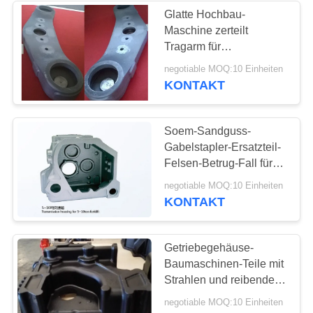
Glatte Hochbau-
Maschine zerteilt
Tragarm für
Forstwirtschafts-Bahn-
negotiable MOQ:10 Einheiten
Erntemaschinen
KONTAKT
Soem-Sandguss-
Gabelstapler-Ersatzteil-
Felsen-Betrug-Fall für
Bodenverdichter
negotiable MOQ:10 Einheiten
KONTAKT
Getriebegehäuse-
Baumaschinen-Teile mit
Strahlen und reibendem
Ende
negotiable MOQ:10 Einheiten