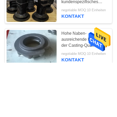
kundenspezifisches
Roheisen der hohen
negotiable MOQ:10 Einheiten
Qualität
KONTAKT
Hohe Naben-
ausreichende Kapazität
der Casting-Qualitäts-
Baumaschinen-Teil-
negotiable MOQ:10 Einheiten
36kg
KONTAKT
Eisenguss-
Baumaschinen-Teile, die
Zustimmung Achse ISO
9000 steuern
negotiable MOQ:10 Einheiten
KONTAKT