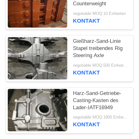
Counterweight
SITEMAP
negotiable MOQ:10 Einheiten
KONTAKT
PRIVACY
POLICY
Gießharz-Sand-Linie
Stapel treibendes Rig
Steering Axle
negotiable MOQ:500 Einheiten
KONTAKT
Harz-Sand-Getriebe-
Casting-Kasten des
Lader-IATF16949
negotiable MOQ:1800 Einheiten
KONTAKT