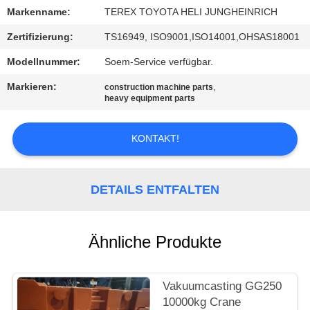
Markenname:
TEREX TOYOTA HELI JUNGHEINRICH
TRETEN
Zertifizierung:
TS16949, ISO9001,ISO14001,OHSAS18001
SIE
Modellnummer:
Soem-Service verfügbar.
MIT
Markieren:
,
construction machine parts
UNS
heavy equipment parts
IN
VERBINDUNG
KONTAKT!
NACHRICHTEN
DETAILS ENTFALTEN
FORDERN
Ähnliche Produkte
SIE
EIN
Vakuumcasting GG250
ZITAT
10000kg Crane