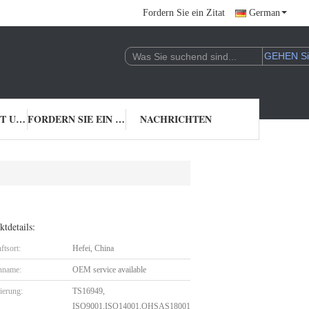
Fordern Sie ein Zitat
German
TRETEN SIE MIT UNS IN VERBINDUNG
FORDERN SIE EIN ZITAT
NACHRICHTEN
tdetails:
ftsort:
Hefei, China
nname:
OEM service available
zierung:
TS16949,
ISO9001,ISO14001,OHSAS18001