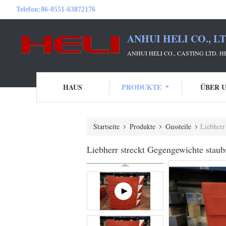
Telefon:
86-0551-63872176
ANHUI HELI CO., L
ANHUI HELI CO., CASTING LTD. 
HAUS
PRODUKTE
ÜBER 
Startseite
Produkte
Gussteile
Liebherr
Liebherr streckt Gegengewichte sta