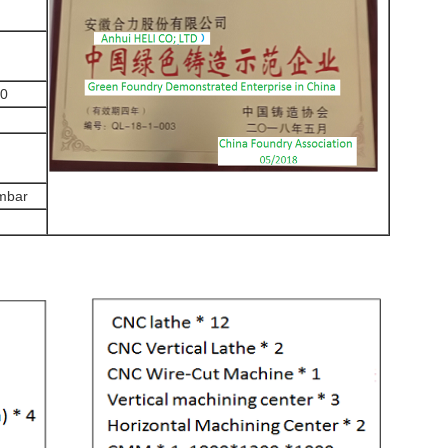
00
mbar