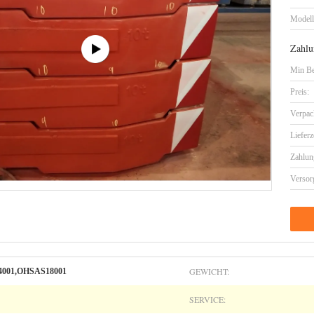
Model
Zahlu
Min Be
Preis:
Verpac
Lieferz
Zahlun
Versor
GEWICHT:
14001,OHSAS18001
SERVICE: