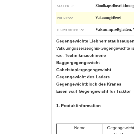
MALEREI:
Zündkapselbeschichtun
PROZESS:
Vakuumgießerei
HERVORHEBEN:
Vakuumpreßgießen
,
Gegengewichte Liebherr staubsaugen 
Vakuumgusserzeugnis-Gegengewichte ist-,
wie:
Technikmaschinerie
Baggergegengewicht
Gabelstaplergegengewicht
Gegengewicht des Laders
Gegengewichtblock des Kranes
Eisen warf Gegengewicht für Traktor
1. Produktinformation
Name
Gegengewich