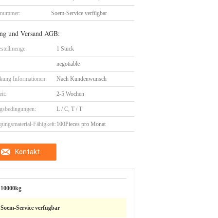
lnummer:
Soem-Service verfügbar
ng und Versand AGB:
stellmenge:
1 Stück
negotiable
kung Informationen:
Nach Kundenwunsch
eit:
2-5 Wochen
gsbedingungen:
L / C, T / T
gungsmaterial-Fähigkeit:
100Pieces pro Monat
Kontakt
10000kg
Soem-Service verfügbar