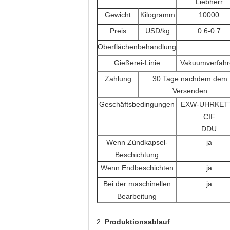
Liebherr
Gewicht
Kilogramm
10000
Preis
USD/kg
0.6-0.7
Oberflächenbehandlung
Gießerei-Linie
Vakuumverfah
Zahlung
30 Tage nachdem dem
Versenden
Geschäftsbedingungen
EXW-UHRKET
CIF
DDU
Wenn Zündkapsel-
ja
Beschichtung
Wenn Endbeschichten
ja
Bei der maschinellen
ja
Bearbeitung
2.
Produktionsablauf