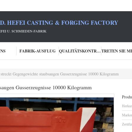
TD. HEFEI CASTING & FORGING FACTORY
HEFEI U. SCHMIEDEN-FABRIK
UNS
FABRIK-AUSFLUG
QUALITÄTSKONTROLLE
 streckt Gegengewichte staubsaugen Gusserzeugnisse 10000 Kilogramm
ubsaugen Gusserzeugnisse 10000 Kilogramm
Produk
Herkun
Marke
Zertifi