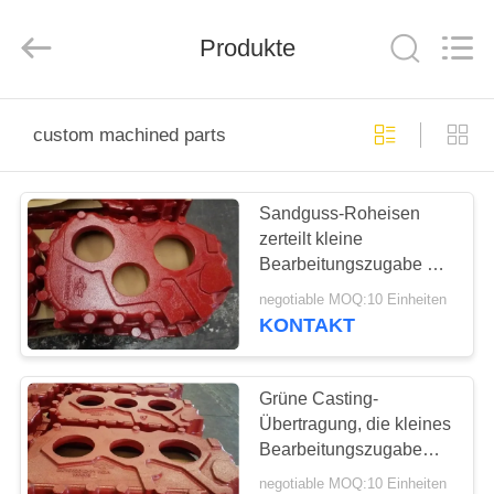
&
Forging
Factory.
Produkte
All
Rights
Reserved.
Developed
by
HAUS
ECER
custom machined parts
PRODUKTE
Sandguss-Roheisen
zerteilt kleine
ÜBER
Bearbeitungszugabe der
UNS
Verteilergetriebe-hohen
negotiable MOQ:10 Einheiten
Qualität
KONTAKT
FABRIK-
AUSFLUG
Grüne Casting-
Übertragung, die kleines
Bearbeitungszugabe
QUALITÄTSKONTROLLE
Soem verfügbar
negotiable MOQ:10 Einheiten