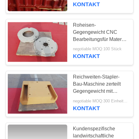
unterbringt
KONTAKT
TRETEN
SIE
Roheisen-
MIT
Gegengewicht CNC
Bearbeitungsfür Material
UNS
Luftarbeit-Fahrzeug GG
negotiable MOQ:100 Stück
IN
200
KONTAKT
VERBINDUNG
Reichweiten-Stapler-
NACHRICHTEN
Bau-Maschine zerteilt
Gegengewicht mit
Soem-Service
FORDERN
negotiable MOQ:300 Einheiten
KONTAKT
SIE
EIN
Kundenspezifische
ZITAT
landwirtschaftliche