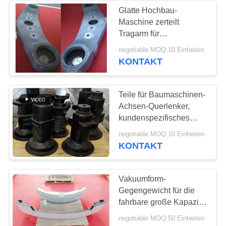
Glatte Hochbau-
Maschine zerteilt
Tragarm für
Forstwirtschafts-Bahn-
negotiable MOQ:10 Einheiten
Erntemaschinen
KONTAKT
Teile für Baumaschinen-
Achsen-Querlenker,
kundenspezifisches
Roheisen der hohen
negotiable MOQ:10 Einheiten
Qualität
KONTAKT
Vakuumform-
Gegengewicht für die
fahrbare große Kapazität
des Bagger-Graueisen-
negotiable MOQ:50 Einheiten
GG25