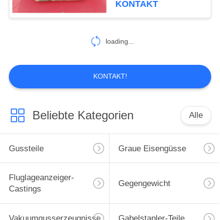
KONTAKT
loading...
KONTAKT!
Beliebte Kategorien
Alle
Gussteile
Graue Eisengüsse
Fluglageanzeiger-
Gegengewicht
Castings
Vakuumgusserzeugnisse
Gabelstapler-Teile