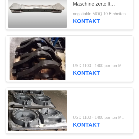
Maschine zerteilt
SITEMAP
Material der Rollen-
negotiable MOQ:10 Einheiten
FCD450 GGG45 mit
KONTAKT
lang unter Verwendung
PRIVACY
des Lebens
POLICY
USD 1100 - 1400 per ton MOQ:10 Einheiten
KONTAKT
USD 1100 - 1400 per ton MOQ:10 Einheiten
KONTAKT