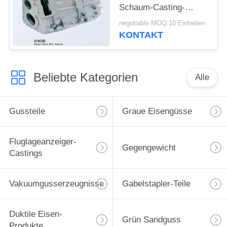
Schaum-Casting-
Kupplung für
negotiable MOQ:10 Einheiten
Minibagger
KONTAKT
Beliebte Kategorien
Alle
Gussteile
Graue Eisengüsse
Fluglageanzeiger-
Gegengewicht
Castings
Vakuumgusserzeugnisse
Gabelstapler-Teile
Duktile Eisen-
Grün Sandguss
Produkte