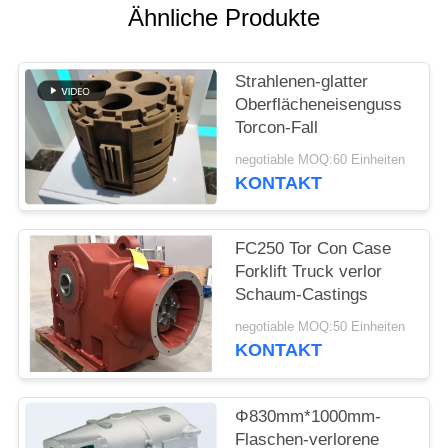
Ähnliche Produkte
SITEMAP
Strahlenen-glatter
PRIVACY
Oberflächeneisenguss
Torcon-Fall
POLICY
negotiable MOQ:60 Einheiten
KONTAKT
FC250 Tor Con Case
Forklift Truck verlor
Schaum-Castings
negotiable MOQ:50 Einheiten
KONTAKT
Φ830mm*1000mm-
Flaschen-verlorene