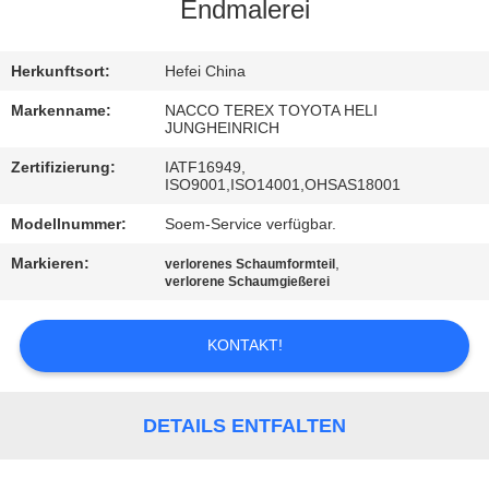
Endmalerei
TRETEN
SIE
Herkunftsort:
Hefei China
MIT
Markenname:
NACCO TEREX TOYOTA HELI
JUNGHEINRICH
UNS
Zertifizierung:
IATF16949,
IN
ISO9001,ISO14001,OHSAS18001
VERBINDUNG
Modellnummer:
Soem-Service verfügbar.
Markieren:
,
verlorenes Schaumformteil
NACHRICHTEN
verlorene Schaumgießerei
KONTAKT!
FORDERN
SIE
EIN
DETAILS ENTFALTEN
ZITAT