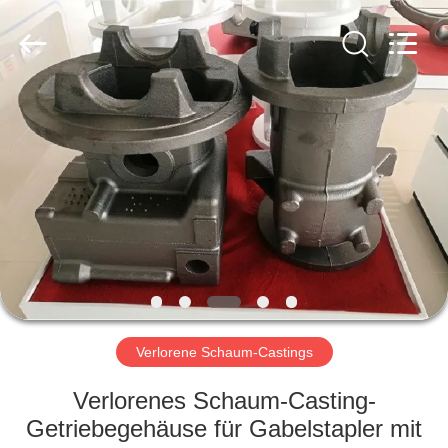
Casting
&
Forging
Factory.
All
Rights
Reserved.
Developed
HAUS
by
ECER
PRODUKTE
ÜBER
UNS
FABRIK-
AUSFLUG
Verlorene Schaum-Castings
Verlorenes Schaum-Casting-
QUALITÄTSKONTROLLE
Getriebegehäuse für Gabelstapler mit