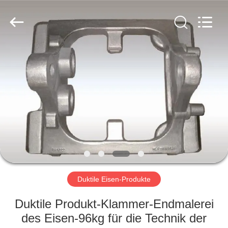
&
Forging
Factory.
All
Rights
Reserved.
Developed
by
HAUS
ECER
PRODUKTE
ÜBER
UNS
FABRIK-
AUSFLUG
Duktile Eisen-Produkte
Duktile Produkt-Klammer-Endmalerei
QUALITÄTSKONTROLLE
des Eisen-96kg für die Technik der