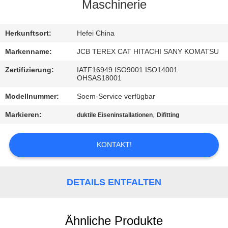
Maschinerie
TRETEN
SIE
Herkunftsort:
Hefei China
MIT
Markenname:
JCB TEREX CAT HITACHI SANY KOMATSU
UNS
Zertifizierung:
IATF16949 ISO9001 ISO14001
OHSAS18001
IN
Modellnummer:
Soem-Service verfügbar
VERBINDUNG
Markieren:
,
duktile Eiseninstallationen
Difitting
NACHRICHTEN
KONTAKT!
FORDERN
SIE
DETAILS ENTFALTEN
EIN
ZITAT
Ähnliche Produkte