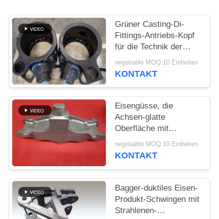
SITEMAP
Grüner Casting-Di-
Fittings-Antriebs-Kopf
für die Technik der
PRIVACY
Maschinerie
negotiable MOQ:10 Einheiten
POLICY
KONTAKT
Eisengüsse, die
Achsen-glatte
Oberfläche mit
genauem Maß steuern
negotiable MOQ:10 Einheiten
KONTAKT
Bagger-duktiles Eisen-
Produkt-Schwingen mit
Strahlenen-