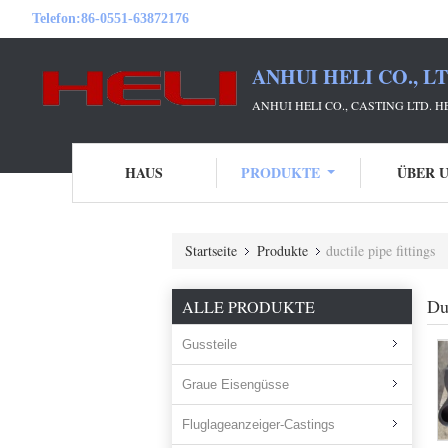
Telefon:
86-0551-63872176
ANHUI HELI CO., L
ANHUI HELI CO., CASTING LTD. 
HAUS
PRODUKTE
ÜBER 
Startseite
Produkte
ductile pipe fittings
Du
ALLE PRODUKTE
Gussteile
Graue Eisengüsse
Fluglageanzeiger-Castings