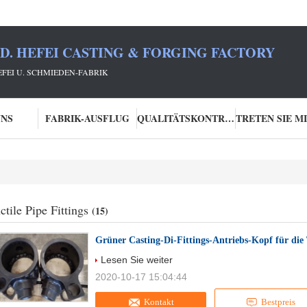
TD. HEFEI CASTING & FORGING FACTORY
HEFEI U. SCHMIEDEN-FABRIK
UNS
FABRIK-AUSFLUG
QUALITÄTSKONTROLLE
ctile Pipe Fittings
(15)
Grüner Casting-Di-Fittings-Antriebs-Kopf für die
Lesen Sie weiter
2020-10-17 15:04:44
Kontakt
Bestpreis